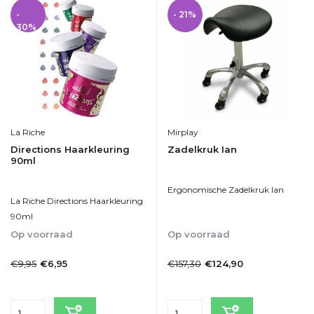
-
- 21%
30%
La Riche
Mirplay
Directions Haarkleuring
Zadelkruk Ian
90ml
Ergonomische Zadelkruk Ian
La Riche Directions Haarkleuring
90ml
Op voorraad
Op voorraad
1-2dagen
1-2dagen
€9,95
€157,30
€6,95
€124,90
Incl. btw
Incl. btw