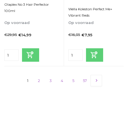
Olaplex No 3 Hair Perfector
Wella Koleston Perfect Me+
100ml
Vibrant Reds
Op voorraad
Op voorraad
1-2dagen
1-2 Werkdagen
€29,95
€16,35
€14,99
€7,95
Incl. btw
Incl. btw
1
2
3
4
5
57