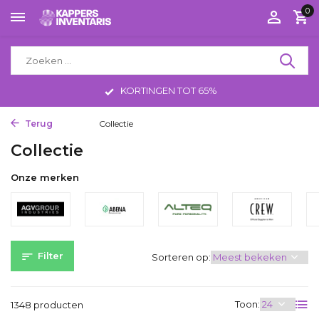
0
TOT 65%
GRATIS VERZENDING V
Terug
Home
Collectie
Collectie
Onze merken
Filter
Sorteren op:
Toon:
1348 producten