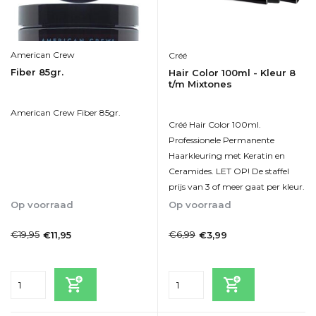
American Crew
Créé
Fiber 85gr.
Hair Color 100ml - Kleur 8
t/m Mixtones
American Crew Fiber 85gr.
Créé Hair Color 100ml.
Professionele Permanente
Haarkleuring met Keratin en
Ceramides. LET OP! De staffel
prijs van 3 of meer gaat per kleur.
Op voorraad
Op voorraad
1-2dagen
1-2dagen
€19,95
€6,99
€11,95
€3,99
Incl. btw
Incl. btw