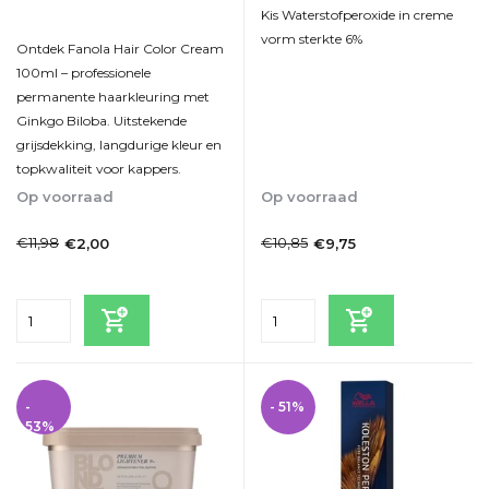
Kis Waterstofperoxide in creme
vorm sterkte 6%
Ontdek Fanola Hair Color Cream
100ml – professionele
permanente haarkleuring met
Ginkgo Biloba. Uitstekende
grijsdekking, langdurige kleur en
topkwaliteit voor kappers.
Op voorraad
Op voorraad
1-2 Werkdagen
1-2 Werkdagen
€11,98
€10,85
€2,00
€9,75
Incl. btw
Incl. btw
-
- 51%
53%