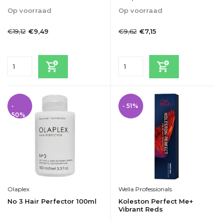
Op voorraad
Op voorraad
1-2dagen
1-2 Werkdagen
€19,12
€9,62
€9,49
€7,15
Incl. btw
Incl. btw
-
- 51%
50%
Olaplex
Wella Professionals
No 3 Hair Perfector 100ml
Koleston Perfect Me+
Vibrant Reds