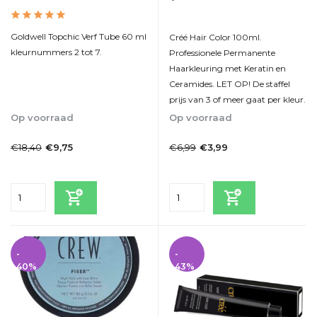
Goldwell Topchic Verf Tube 60 ml
Créé Hair Color 100ml.
kleurnummers 2 tot 7.
Professionele Permanente
Haarkleuring met Keratin en
Ceramides. LET OP! De staffel
prijs van 3 of meer gaat per kleur.
Op voorraad
Op voorraad
1-2 Werkdagen
1-2dagen
€18,40
€6,99
€9,75
€3,99
Incl. btw
Incl. btw
-
-
40%
43%