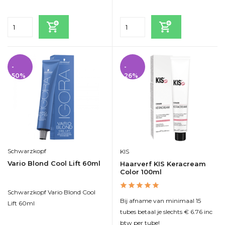
Incl. btw
Incl. btw
-
-
50%
26%
Schwarzkopf
KIS
Vario Blond Cool Lift 60ml
Haarverf KIS Keracream
Color 100ml
Schwarzkopf Vario Blond Cool
Bij afname van minimaal 15
Lift 60ml
tubes betaal je slechts € 6.76 inc
btw per tube!