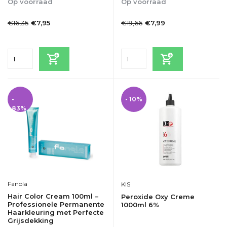
Op voorraad
Op voorraad
1-2 Werkdagen
1-2dagen
€16,35
€19,66
€7,95
€7,99
Incl. btw
Incl. btw
-
- 10%
83%
Fanola
KIS
Hair Color Cream 100ml –
Peroxide Oxy Creme
Professionele Permanente
1000ml 6%
Haarkleuring met Perfecte
Grijsdekking