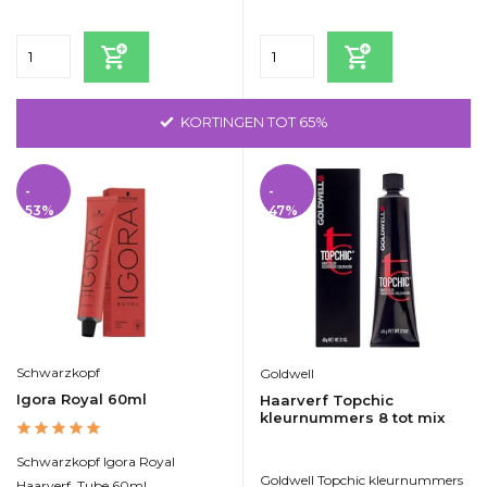
GRATIS VERZENDING VANAF 75 EURO
-
-
53%
47%
Schwarzkopf
Goldwell
Igora Royal 60ml
Haarverf Topchic
kleurnummers 8 tot mix
Schwarzkopf Igora Royal
Goldwell Topchic kleurnummers
Haarverf. Tube 60ml.