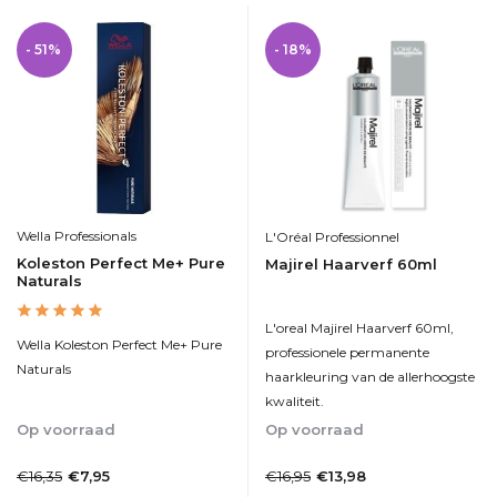
- 51%
- 18%
Wella Professionals
L'Oréal Professionnel
Koleston Perfect Me+ Pure
Majirel Haarverf 60ml
Naturals
L'oreal Majirel Haarverf 60ml,
Wella Koleston Perfect Me+ Pure
professionele permanente
Naturals
haarkleuring van de allerhoogste
kwaliteit.
Op voorraad
Op voorraad
1-2 Werkdagen
1-2dagen
€16,35
€16,95
€7,95
€13,98
Incl. btw
Incl. btw