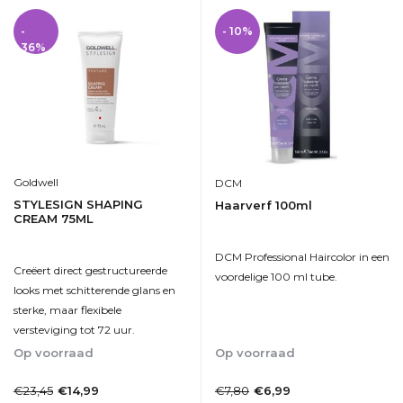
-
- 10%
36%
Goldwell
DCM
STYLESIGN SHAPING
Haarverf 100ml
CREAM 75ML
DCM Professional Haircolor in een
Creëert direct gestructureerde
voordelige 100 ml tube.
looks met schitterende glans en
sterke, maar flexibele
versteviging tot 72 uur.
Op voorraad
Op voorraad
1-2dagen
1-2dagen
€23,45
€7,80
€14,99
€6,99