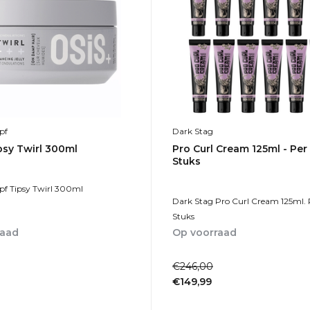
pf
Dark Stag
psy Twirl 300ml
Pro Curl Cream 125ml - Per
Stuks
f Tipsy Twirl 300ml
Dark Stag Pro Curl Cream 125ml. 
Stuks
raad
Op voorraad
1-2dagen
€246,00
€149,99
Incl. btw