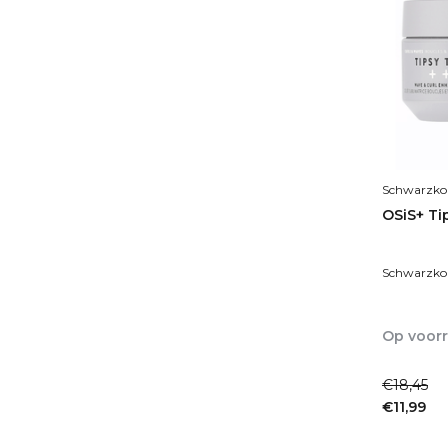
Schwarzko
OSiS+ Ti
Schwarzkop
Op voor
1-2dagen
€18,45
€11,99
Incl. btw