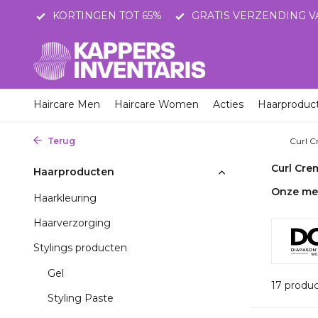
T 65%
GRATIS VERZENDING VANAF 75 EURO
SNEL
Haircare Men
Haircare Women
Acties
Haarproduc
Terug
Home
Haarproducten
Stylings producten
Curl 
Curl Cre
Haarproducten
Onze me
Haarkleuring
Haarverzorging
Stylings producten
Gel
17 produ
Styling Paste