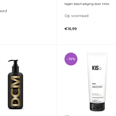
tegen beschadiging door hitte.
raad
Op voorraad
1-2dagen
€16,99
Incl. btw
- 10%