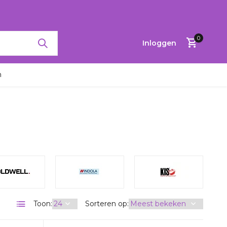
0
Inloggen
n
Account
aanmaken
Toon:
Sorteren op: