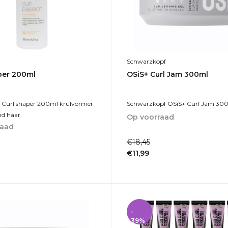
Schwarzkopf
per 200ml
OSiS+ Curl Jam 300ml
 Curl shaper 200ml krulvormer
Schwarzkopf OSiS+ Curl Jam 30
nd haar.
Op voorraad
raad
1-2dagen
€18,45
€11,99
Incl. btw
-
39%