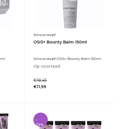
Schwarzkopf
OSiS+ Bounty Balm 150ml
0ml
Schwarzkopf OSiS+ Bounty Balm 150ml
Op voorraad
1-2dagen
€18,45
€11,99
Incl. btw
-
22%