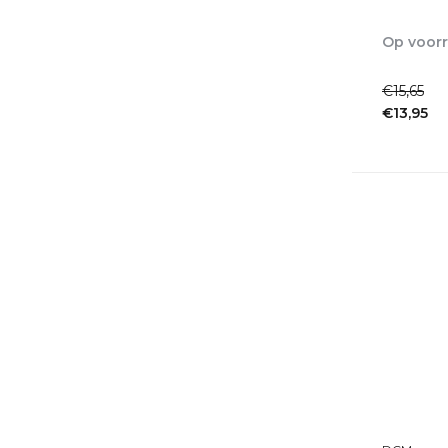
Op voor
1-2dagen
€15,65
€13,95
Incl. btw