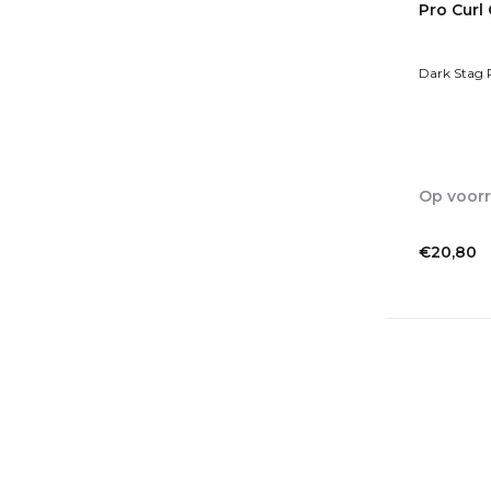
Pro Curl
Dark Stag 
Op voor
1-2dagen
€20,80
Incl. btw