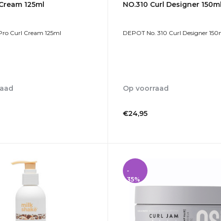
 Cream 125ml
NO.310 Curl Designer 150m
Pro Curl Cream 125ml
DEPOT No. 310 Curl Designer 150
raad
Op voorraad
1-2dagen
€24,95
Incl. btw
-
35%