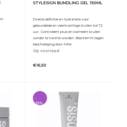
l
STYLESIGN BUNDLING GEL 150ML
ml
Directe definitie en hydratatie voor
gebundelde en veerkrachtige krullen tot 72
uur. Controleert pluis en kalmeert krullen
zonder te hard te worden. Beschermt tegen
beschadiging door hitte
Op voorraad
1-2dagen
€16,50
Incl. btw
-
35%