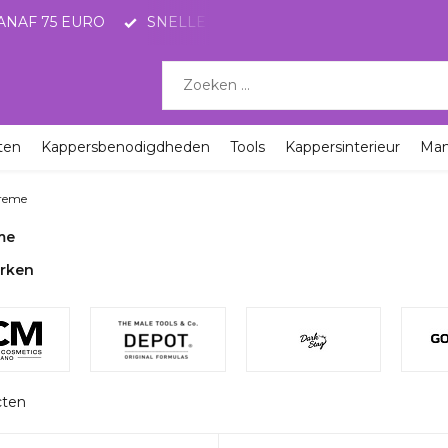
LE LEVERING MET POSTNL
KORTINGEN TOT 65%
ten
Kappersbenodigdheden
Tools
Kappersinterieur
Ma
Creme
me
rken
cten