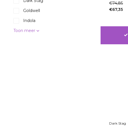
Dark Stag
€74,85
€67,35
Goldwell
Incl. btw
Indola
Toon meer
Dark Stag