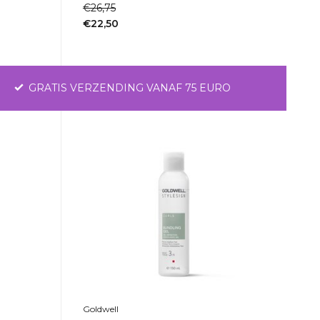
€26,75
€22,50
Incl. btw
GRATIS VERZENDING VANAF 75 EURO
Goldwell