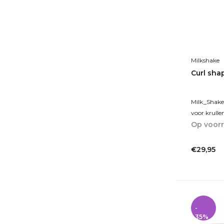
Milkshake
Curl sha
Milk_Shake
voor krulle
Op voor
1-2dagen
€29,95
Incl. btw
-
35%