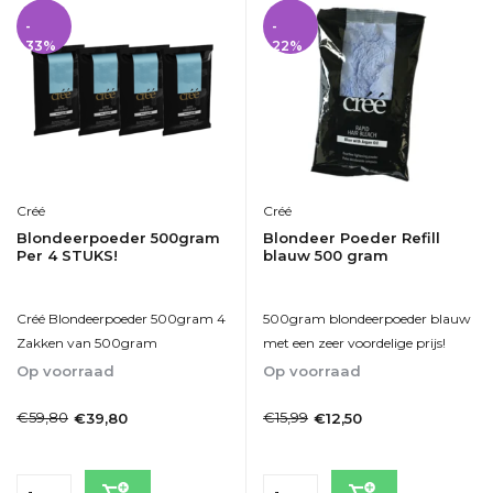
-
-
33%
22%
Créé
Créé
Blondeerpoeder 500gram
Blondeer Poeder Refill
Per 4 STUKS!
blauw 500 gram
Créé Blondeerpoeder 500gram 4
500gram blondeerpoeder blauw
Zakken van 500gram
met een zeer voordelige prijs!
Op voorraad
Op voorraad
1-2dagen
1-2dagen
€59,80
€15,99
€39,80
€12,50
Incl. btw
Incl. btw