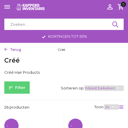
0
GRATIS VERZENDING VANAF 75 EURO
Terug
Home
Merken
Créé
Créé
Créé Hair Products
Filter
Sorteren op:
Toon:
26 producten
-
-