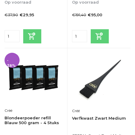
Op voorraad
Op voorraad
1-2dagen
1-2dagen
€37,90
€191,40
€29,95
€95,00
Incl. btw
Incl. btw
-
38%
Créé
Créé
Blondeerpoeder refill
Verfkwast Zwart Medium
Blauw 500 gram - 4 Stuks