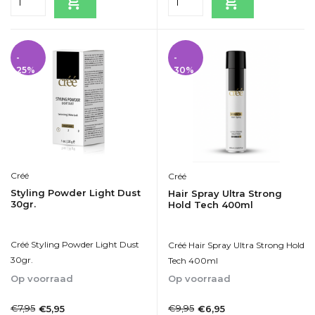
-
-
25%
30%
Créé
Créé
Styling Powder Light Dust
Hair Spray Ultra Strong
30gr.
Hold Tech 400ml
Créé Styling Powder Light Dust
Créé Hair Spray Ultra Strong Hold
30gr.
Tech 400ml
Op voorraad
Op voorraad
1-2dagen
1-2dagen
€7,95
€9,95
€5,95
€6,95