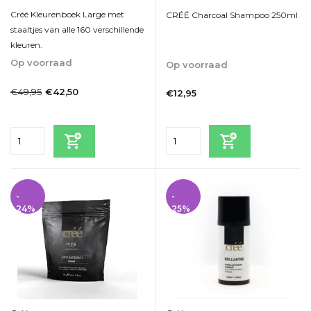
Créé Kleurenboek Large met
CRÉÉ Charcoal Shampoo 250ml
staaltjes van alle 160 verschillende
kleuren.
Op voorraad
Op voorraad
1-2dagen
1-2dagen
€49,95
€42,50
€12,95
Incl. btw
Incl. btw
-
-
24%
25%