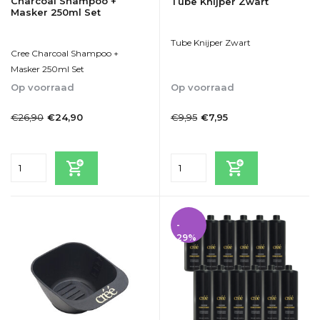
Charcoal Shampoo +
Tube Knijper Zwart
Masker 250ml Set
Tube Knijper Zwart
Cree Charcoal Shampoo +
Masker 250ml Set
Op voorraad
Op voorraad
1-2dagen
1-2dagen
€26,90
€9,95
€24,90
€7,95
Incl. btw
Incl. btw
-
29%