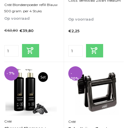
CREE Verfkwast Zwart Medium
Créé Blondeerpoeder refill Blauw
500 gram. per 4 Stuks
Op voorraad
Op voorraad
1-2dagen
1-2dagen
€63,80
€39,80
€2,25
Incl. btw
Incl. btw
- 7%
-
20%
Créé
Créé