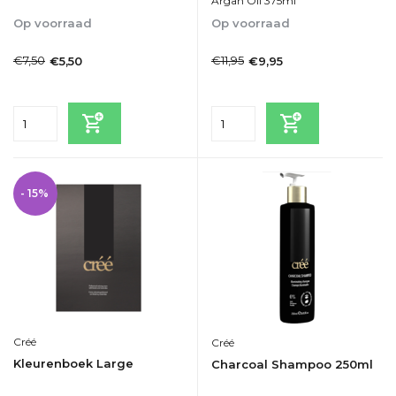
Argan Oil 375ml
Op voorraad
Op voorraad
1-2dagen
1-2dagen
€7,50
€11,95
€5,50
€9,95
Incl. btw
Incl. btw
- 15%
Créé
Créé
Kleurenboek Large
Charcoal Shampoo 250ml