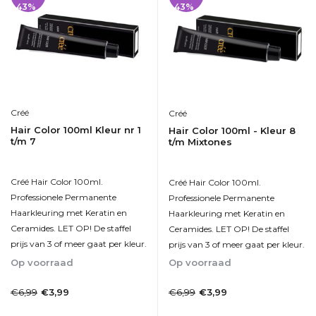
43%
43%
Créé
Créé
Hair Color 100ml Kleur nr 1
Hair Color 100ml - Kleur 8
t/m 7
t/m Mixtones
Créé Hair Color 100ml.
Créé Hair Color 100ml.
Professionele Permanente
Professionele Permanente
Haarkleuring met Keratin en
Haarkleuring met Keratin en
Ceramides. LET OP! De staffel
Ceramides. LET OP! De staffel
prijs van 3 of meer gaat per kleur.
prijs van 3 of meer gaat per kleur.
Op voorraad
Op voorraad
1-2dagen
1-2dagen
€6,99
€6,99
€3,99
€3,99
Incl. btw
Incl. btw