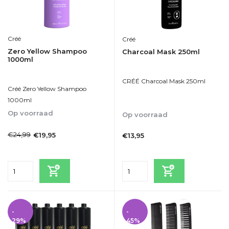
Créé
Créé
Zero Yellow Shampoo
Charcoal Mask 250ml
1000ml
CRÉÉ Charcoal Mask 250ml
Créé Zero Yellow Shampoo
1000ml
Op voorraad
Op voorraad
1-2dagen
1-2dagen
€24,99
€19,95
€13,95
Incl. btw
Incl. btw
-
-
29%
45%