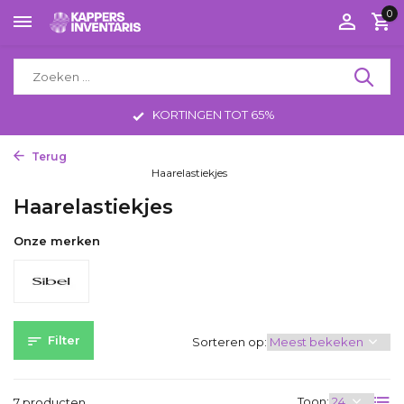
0
KORTINGEN TOT 65%
Terug
Home
Kappersbenodigdheden
Benodigdheden Overig
Haarelastiekjes
Haarelastiekjes
Onze merken
Filter
Sorteren op:
Toon:
7 producten