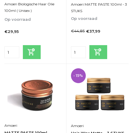
Amoeri Biologische Haar Olie
Amoeri MATTE PASTE 100ml - 3
100ml ( Unisex )
STUKS
Op voorraad
Op voorraad
1-2dagen
1-2dagen
€44,85
€37,99
€29,95
Incl. btw
Incl. btw
- 15%
Amoeri
Amoeri
MATTE PASTE 100ml
Hair Wax Matte - 3 STUKS