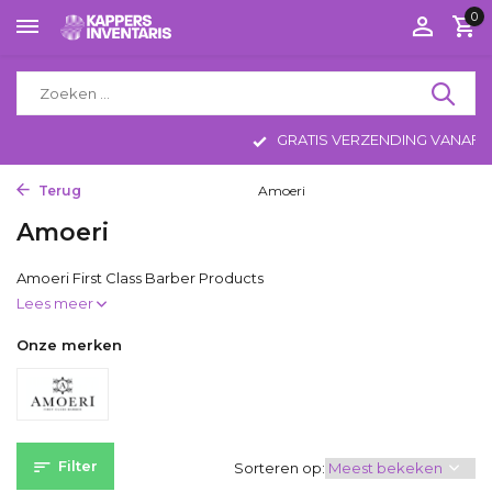
0
GRATIS VERZENDING VANAF 75 EURO
Terug
Home
Haircare Men
Amoeri
Amoeri
Amoeri First Class Barber Products
Lees meer
Onze merken
Filter
Sorteren op: