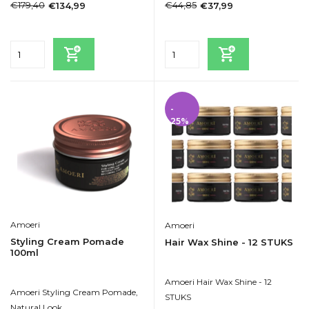
€179,40
€44,85
€134,99
€37,99
Incl. btw
Incl. btw
-
25%
Amoeri
Amoeri
Styling Cream Pomade
Hair Wax Shine - 12 STUKS
100ml
Amoeri Hair Wax Shine - 12
Amoeri Styling Cream Pomade,
STUKS
Natural Look