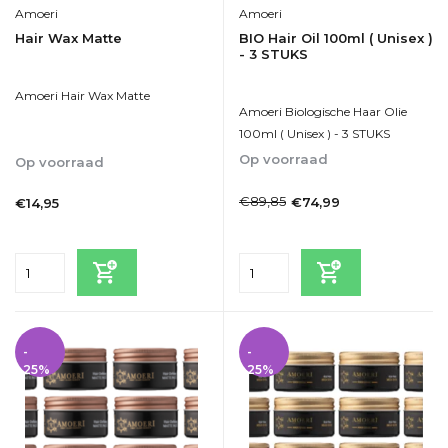
Amoeri
Amoeri
Hair Wax Matte
BIO Hair Oil 100ml ( Unisex )
- 3 STUKS
Amoeri Hair Wax Matte
Amoeri Biologische Haar Olie
100ml ( Unisex ) - 3 STUKS
Op voorraad
Op voorraad
1-2dagen
1-2dagen
€89,85
€74,99
€14,95
Incl. btw
Incl. btw
-
-
25%
25%