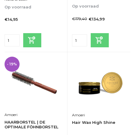
Op voorraad
Op voorraad
1-2dagen
1-2dagen
€179,40
€134,99
€14,95
Incl. btw
Incl. btw
- 19%
Amoeri
Amoeri
HAARBORSTEL | DE
Hair Wax High Shine
OPTIMALE FÖHNBORSTEL