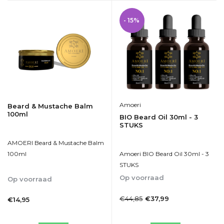
- 15%
Amoeri
Beard & Mustache Balm
100ml
BIO Beard Oil 30ml - 3
STUKS
AMOERI Beard & Mustache Balm
Amoeri BIO Beard Oil 30ml - 3
100ml
STUKS
Op voorraad
Op voorraad
1-2dagen
1-2dagen
€44,85
€37,99
€14,95
Incl. btw
Incl. btw