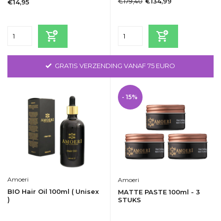
€179,40
€134,99
€14,95
Incl. btw
Incl. btw
GRATIS VERZENDING VANAF 75 EURO
- 15%
Amoeri
Amoeri
BIO Hair Oil 100ml ( Unisex
MATTE PASTE 100ml - 3
)
STUKS