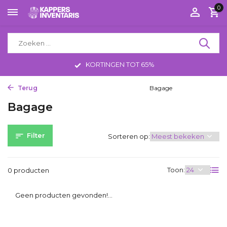
0
KORTINGEN TOT 65%
Terug
Home
Kappersbenodigdheden
Bagage
Bagage
Filter
Sorteren op:
Toon:
0 producten
Geen producten gevonden!...