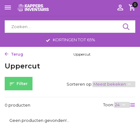
0
KORTINGEN TOT 65%
Terug
Home
Haircare Men
Uppercut
Uppercut
Filter
Sorteren op:
Toon:
0 producten
Geen producten gevonden!...