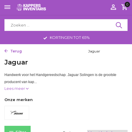
0
KORTINGEN TOT 65%
Terug
Home
Tools
Kappersscharen
Jaguar
Jaguar
Handwerk voor het Handgereedschap. Jaguar Solingen is de grootste
producent van kap...
Lees meer
Onze merken