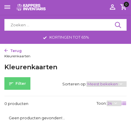
0
KORTINGEN TOT 65%
Terug
Home
Kappersbenodigdheden
Kleuren
Kleurenkaarten
Kleurenkaarten
Filter
Sorteren op:
Toon:
0 producten
Geen producten gevonden!...