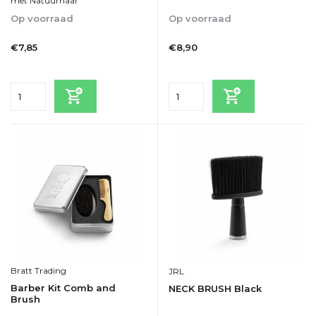
met Natuurhaar
Op voorraad
Op voorraad
1-2dagen
1-2dagen
€7,85
€8,90
Incl. btw
Incl. btw
Bratt Trading
JRL
Barber Kit Comb and
NECK BRUSH Black
Brush