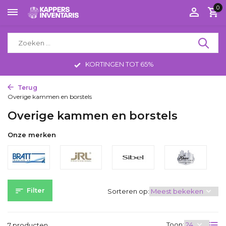
0
KORTINGEN TOT 65%
Terug
Home
Tools
Kammen & Borstels
Overige kammen en borstels
Overige kammen en borstels
Onze merken
Filter
Sorteren op:
Toon:
7 producten