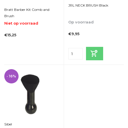
JRL NECK BRUSH Black
Bratt Barber Kit Comb and
Brush
Op voorraad
Niet op voorraad
1-2dagen
1-2dagen
€9,95
€15,25
Incl. btw
Incl. btw
Bekijken
- 16%
Sibel