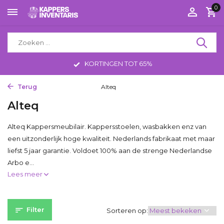
0
KORTINGEN TOT 65%
Terug
Home
Merken
Alteq
Alteq
Alteq Kappersmeubilair. Kappersstoelen, wasbakken enz van
een uitzonderlijk hoge kwaliteit. Nederlands fabrikaat met maar
liefst 5 jaar garantie. Voldoet 100% aan de strenge Nederlandse
Arbo e...
Lees meer
Filter
Sorteren op: