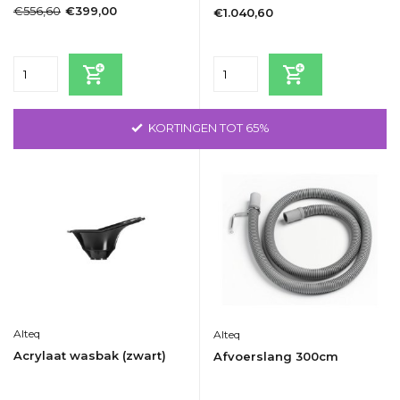
€556,60
€399,00
€1.040,60
Incl. btw
Incl. btw
KORTINGEN TOT 65%
Alteq
Alteq
Acrylaat wasbak (zwart)
Afvoerslang 300cm