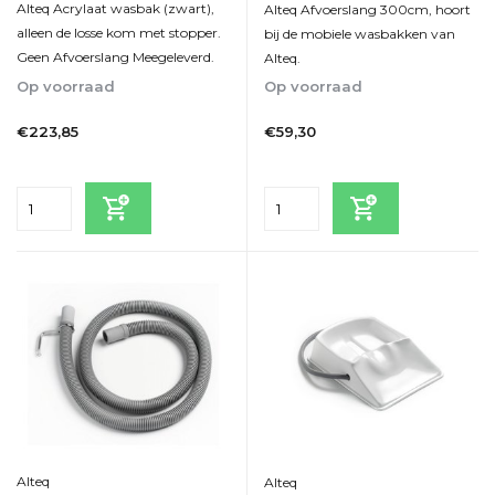
Alteq Acrylaat wasbak (zwart),
Alteq Afvoerslang 300cm, hoort
alleen de losse kom met stopper.
bij de mobiele wasbakken van
Geen Afvoerslang Meegeleverd.
Alteq.
Op voorraad
Op voorraad
1-5
1-5
€223,85
€59,30
Incl. btw
Incl. btw
Alteq
Alteq