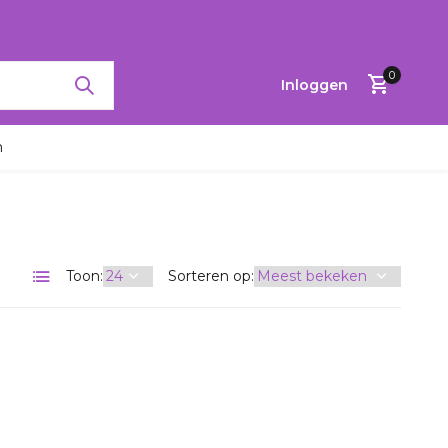
RTINGEN TOT 65%
0
Inloggen
n
Account
Toon:
Sorteren op:
aanmaken