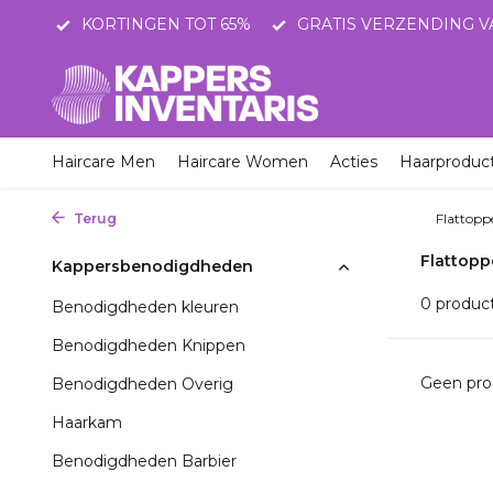
STNL
KORTINGEN TOT 65%
GRATIS VERZENDING V
Haircare Men
Haircare Women
Acties
Haarproduc
Terug
Home
Kappersbenodigdheden
Knippen
Flattopp
Flattopp
Kappersbenodigdheden
0 produc
Benodigdheden kleuren
Benodigdheden Knippen
Geen pro
Benodigdheden Overig
Haarkam
Benodigdheden Barbier