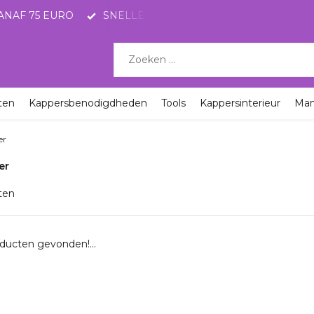
ANAF 75 EURO
SNELLE LEVERING MET POSTNL
KO
ten
Kappersbenodigdheden
Tools
Kappersinterieur
Ma
er
er
ten
ducten gevonden!...