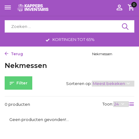
0
KORTINGEN TOT 65%
Terug
Home
Tools
Kappersmessen
Nekmessen
Nekmessen
Filter
Sorteren op:
Toon:
0 producten
Geen producten gevonden!...