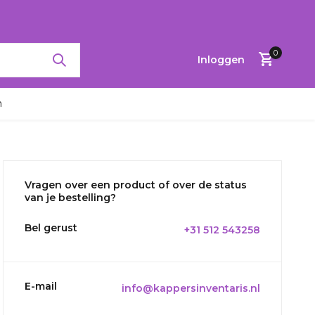
RTINGEN TOT 65%
0
Inloggen
n
Vragen over een product of over de status
Account
van je bestelling?
aanmaken
Bel gerust
+31 512 543258
E-mail
info@kappersinventaris.nl