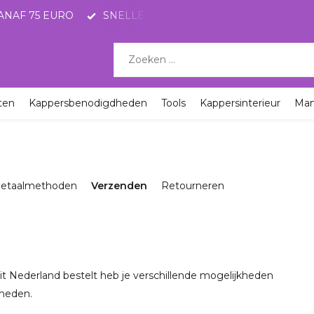
ANAF 75 EURO
SNELLE LEVERING MET POSTNL
KO
ten
Kappersbenodigdheden
Tools
Kappersinterieur
Ma
etaalmethoden
Verzenden
Retourneren
it Nederland bestelt heb je verschillende mogelijkheden
kheden.