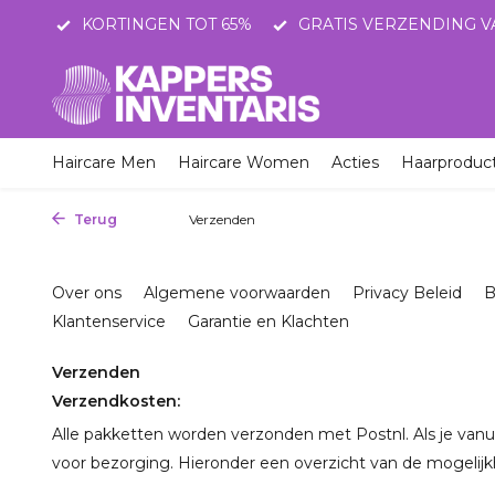
STNL
KORTINGEN TOT 65%
GRATIS VERZENDING V
Haircare Men
Haircare Women
Acties
Haarproduc
Terug
Home
Verzenden
Over ons
Algemene voorwaarden
Privacy Beleid
B
Klantenservice
Garantie en Klachten
Verzenden
Verzendkosten:
Alle pakketten worden verzonden met Postnl. Als je vanu
voor bezorging. Hieronder een overzicht van de mogelij