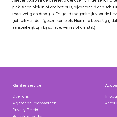
Aflever voorwaarden: Heeft u gekozen om de zending te
plek is een plek in of om het huis, bijvoorbeeld een schu
maar veilig en droog is. En goed toegankelijk voor de 
gebruik van de afgesproken plek. Hiermee bevestig jij da
aansprakelijk zijn bij schade, verlies of diefstal.)
Klantenservice
Accou
Over ons
Inlog
Algemene voorwaarden
Accou
Privacy Beleid
Betaalmethoden