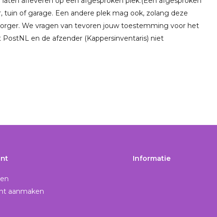
 laten afleveren op een afgesproken plek.(Een afgesproken
ur, tuin of garage. Een andere plek mag ook, zolang deze
bezorger. We vragen van tevoren jouw toestemming voor het
t PostNL en de afzender (Kappersinventaris) niet
nt
Informatie
gen
nt aanmaken