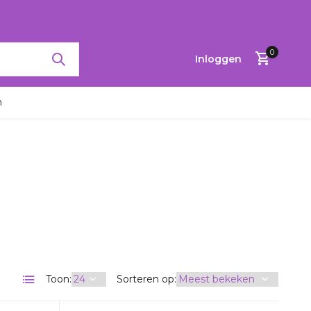
RTINGEN TOT 65%
0
Inloggen
n
Account
aanmaken
Toon:
Sorteren op: