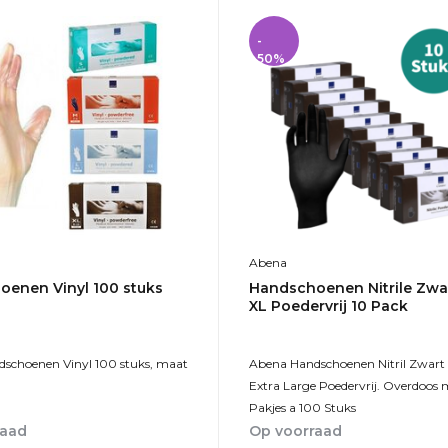
-
50%
Abena
enen Vinyl 100 stuks
Handschoenen Nitrile Zwa
XL Poedervrij 10 Pack
schoenen Vinyl 100 stuks, maat
Abena Handschoenen Nitril Zwart
Extra Large Poedervrij. Overdoos 
Pakjes a 100 Stuks
raad
Op voorraad