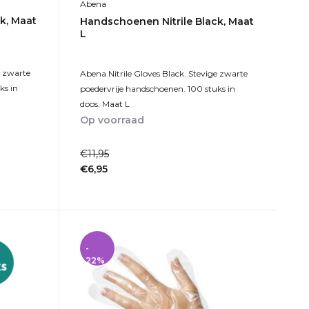
Abena
k, Maat
Handschoenen Nitrile Black, Maat
L
e zwarte
Abena Nitrile Gloves Black. Stevige zwarte
ks in
poedervrije handschoenen. 100 stuks in
doos. Maat L
Op voorraad
1-2dagen
€11,95
€6,95
Incl. btw
-
22%