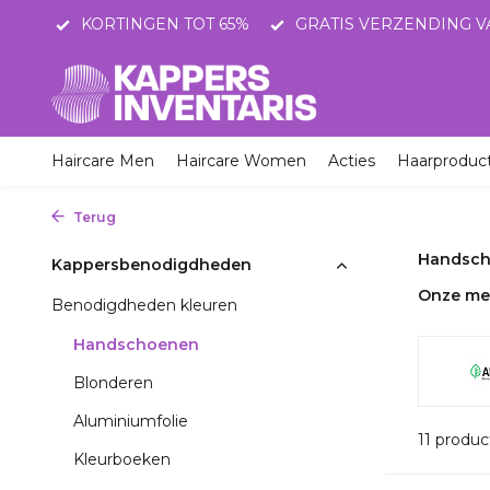
STNL
KORTINGEN TOT 65%
GRATIS VERZENDING V
Haircare Men
Haircare Women
Acties
Haarproduc
Terug
Home
Kappersbenodigdheden
Benodigdheden kleu
Handsc
Kappersbenodigdheden
Onze me
Benodigdheden kleuren
Handschoenen
Blonderen
Aluminiumfolie
11 produ
Kleurboeken