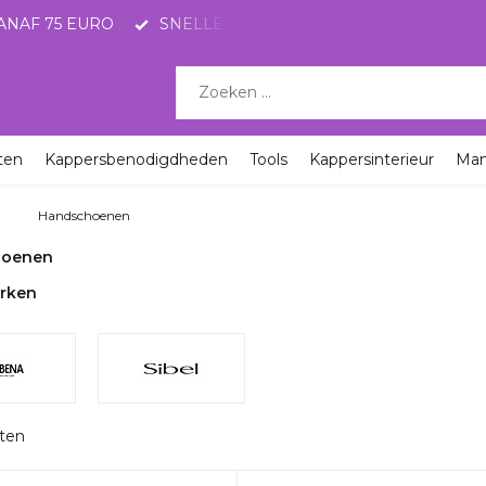
ANAF 75 EURO
SNELLE LEVERING MET POSTNL
KO
ten
Kappersbenodigdheden
Tools
Kappersinterieur
Ma
ren
Handschoenen
hoenen
rken
cten