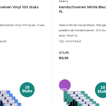
Abena
enen Vinyl 100 stuks
Handschoenen Nitrile Blac
XL
schoenen Vinyl 100 stuks, maat
Abena Nitrile Gloves Black. Stevig
poedervrije handschoenen. 100 stu
doos. Maat XL
raad
Op voorraad
1-2dagen
€11,95
€6,95
Incl. btw
-
50%