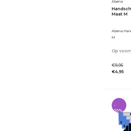
Abena
Handscho
Maat M
Abena Hand
M
Op voor
1-2dagen
€9,95
€4,95
Incl. btw
-
50%