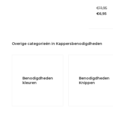
1-2dagen
€11,95
€6,95
Incl. btw
Overige categorieën in Kappersbenodigdheden
Benodigdheden
Benodigdheden
kleuren
Knippen