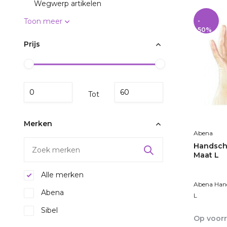
Wegwerp artikelen
Toon meer
-
50%
Prijs
Tot
Merken
Abena
Handscho
Maat L
Alle merken
Abena Hand
Abena
L
Sibel
Op voor