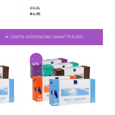
1-2dagen
€9,95
€4,95
Incl. btw
GRATIS VERZENDING VANAF 75 EURO
-
42%