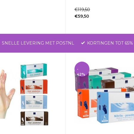
1-2dagen
€119,50
€59,50
Incl. btw
SNELLE LEVERING MET POSTNL
KORTINGEN TOT 65%
-
42%