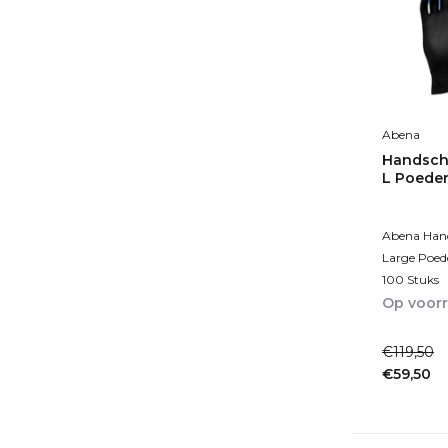
Abena
Handscho
L Poeder
Abena Hand
Large Poede
100 Stuks
Op voor
1-2dagen
€119,50
€59,50
Incl. btw