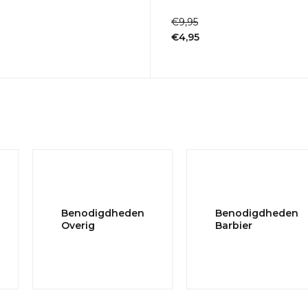
1-2dagen
€9,95
€4,95
Incl. btw
Benodigdheden
Benodigdheden
Overig
Barbier