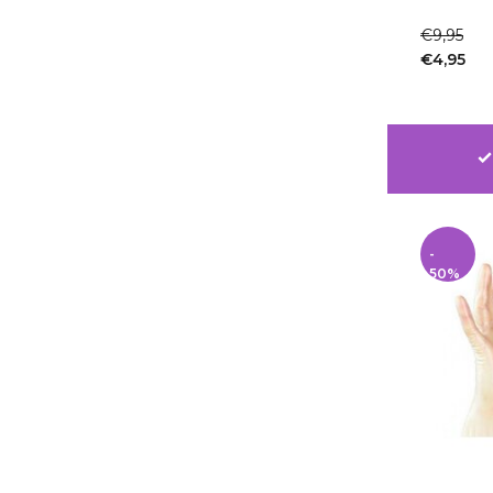
1-2dagen
€9,95
€4,95
Incl. btw
-
50%