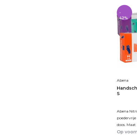
-
42%
Abena
Handscho
S
Abena Nitri
poedervrije
doos. Maat 
Op voor