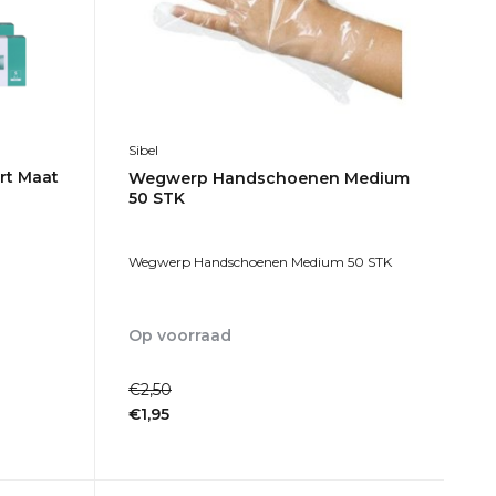
Sibel
rt Maat
Wegwerp Handschoenen Medium
50 STK
Wegwerp Handschoenen Medium 50 STK
Op voorraad
1-2dagen
€2,50
€1,95
Incl. btw