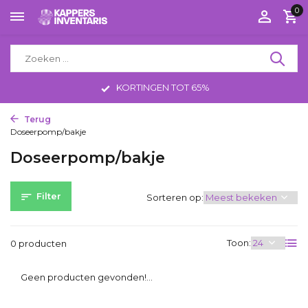
0
KORTINGEN TOT 65%
Terug
Home
Haarproducten
Haarkleuring
Doseerpomp/bakje
Doseerpomp/bakje
Filter
Sorteren op:
Toon:
0 producten
Geen producten gevonden!...