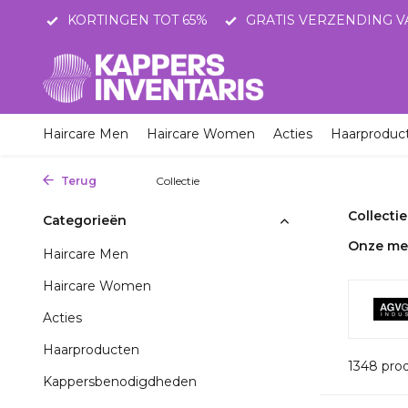
STNL
KORTINGEN TOT 65%
GRATIS VERZENDING V
Haircare Men
Haircare Women
Acties
Haarproduc
Terug
Home
Collectie
Collectie
Categorieën
Onze me
Haircare Men
Haircare Women
Acties
Haarproducten
1348 pro
Kappersbenodigdheden