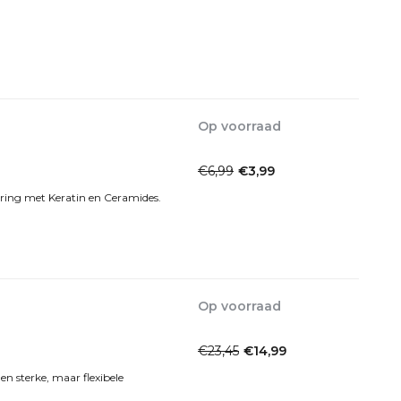
Incl. btw
Op voorraad
1-2dagen
€6,99
€3,99
Incl. btw
ring met Keratin en Ceramides.
Op voorraad
1-2dagen
€23,45
€14,99
Incl. btw
en sterke, maar flexibele