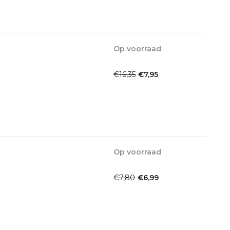
Op voorraad
1-2 Werkdagen
€16,35
€7,95
Incl. btw
Op voorraad
1-2dagen
€7,80
€6,99
Incl. btw