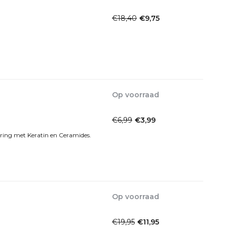
1-2 Werkdagen
€18,40
€9,75
Incl. btw
Op voorraad
1-2dagen
€6,99
€3,99
Incl. btw
ring met Keratin en Ceramides.
Op voorraad
1-2dagen
€19,95
€11,95