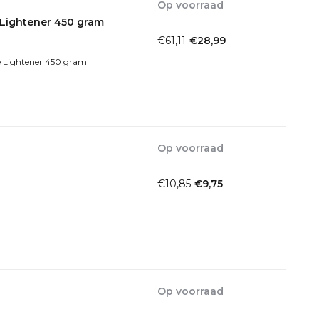
Op voorraad
1-2dagen
Lightener 450 gram
€61,11
€28,99
Incl. btw
 Lightener 450 gram
Op voorraad
1-2 Werkdagen
€10,85
€9,75
Incl. btw
Op voorraad
1-2dagen