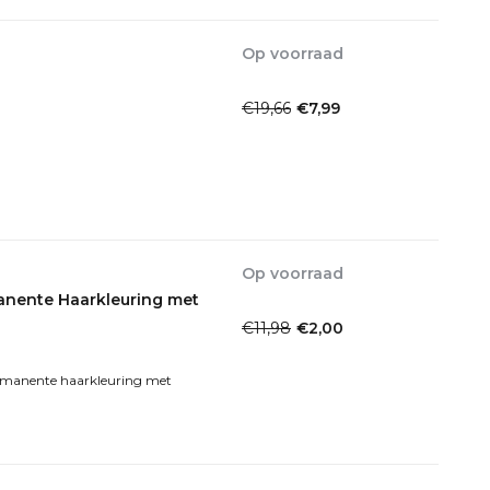
Op voorraad
1-2dagen
€19,66
€7,99
Incl. btw
Op voorraad
1-2 Werkdagen
manente Haarkleuring met
€11,98
€2,00
Incl. btw
ermanente haarkleuring met