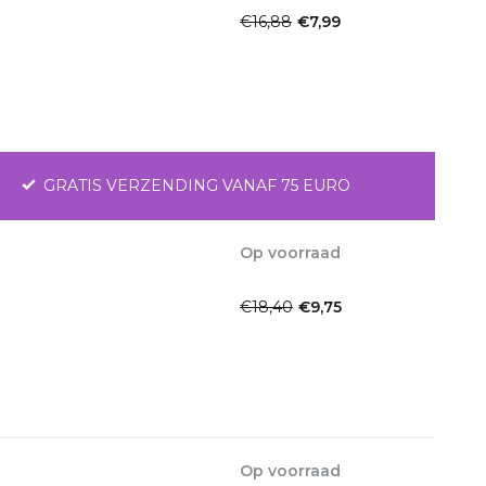
€16,88
€7,99
Incl. btw
GRATIS VERZENDING VANAF 75 EURO
Op voorraad
1-2dagen
€18,40
€9,75
Incl. btw
Op voorraad