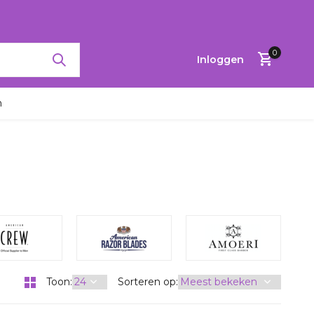
RTINGEN TOT 65%
0
Inloggen
n
Account
aanmaken
Toon:
Sorteren op: