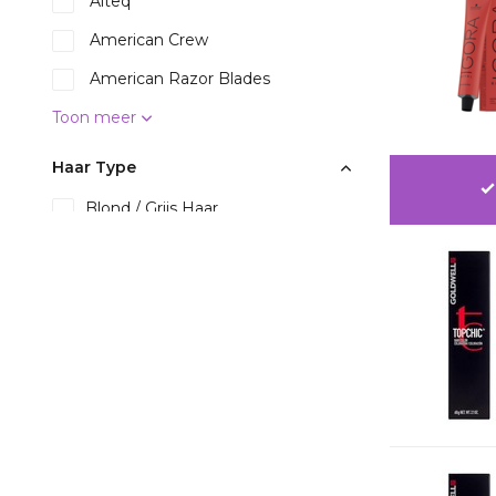
Alteq
American Crew
American Razor Blades
Toon meer
Haar Type
Blond / Grijs Haar
(19)
Droog Haar
(45)
Fijn Haar
(8)
Chemisch Beschadigd Haar
(25)
Gekleurd Haar
(11)
Gekruld Haar
(10)
Toon meer
Product Type