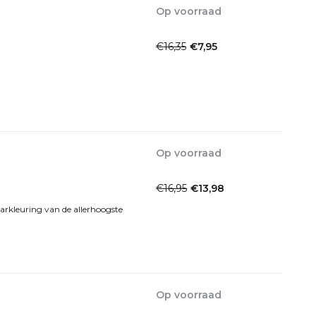
Op voorraad
1-2 Werkdagen
€16,35
€7,95
Incl. btw
Op voorraad
1-2dagen
€16,95
€13,98
Incl. btw
arkleuring van de allerhoogste
Op voorraad
1-2dagen