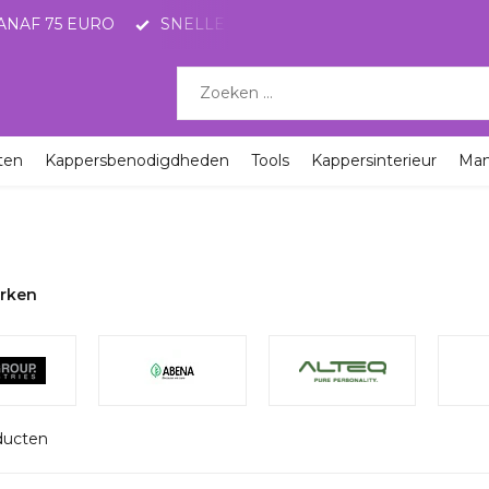
ANAF 75 EURO
SNELLE LEVERING MET POSTNL
KO
ten
Kappersbenodigdheden
Tools
Kappersinterieur
Ma
rken
ducten