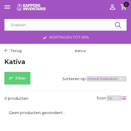
0
KORTINGEN TOT 65%
Terug
Home
Haircare Women
Kativa
Kativa
Filter
Sorteren op:
Toon:
0 producten
Geen producten gevonden!...