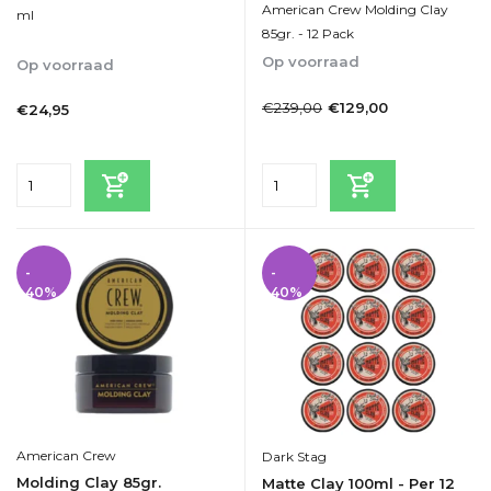
American Crew Molding Clay
ml
85gr. - 12 Pack
Op voorraad
Op voorraad
1-2dagen
1-2dagen
€239,00
€129,00
€24,95
Incl. btw
Incl. btw
-
-
40%
40%
American Crew
Dark Stag
Molding Clay 85gr.
Matte Clay 100ml - Per 12