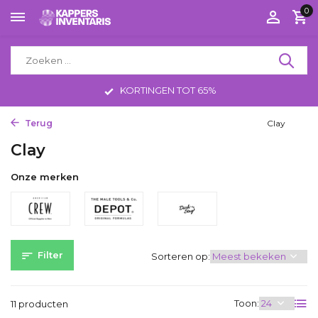
0
KORTINGEN TOT 65%
Terug
Home
Haarproducten
Stylings producten
Clay
Clay
Onze merken
Filter
Sorteren op:
Toon:
11 producten