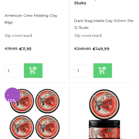
Stuks
American Crew Molding Clay
Dark Stag Matte Clay 100ml. Per
85gr.
12 Stuks
Op voorraad
Op voorraad
1-2dagen
1-2dagen
€19,95
€249,60
€11,95
€149,99
Incl. btw
Incl. btw
-
22%