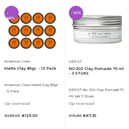
-
- 10%
46%
American Crew
DEPOT
Matte Clay 85gr. - 12 Pack
NO.302 Clay Pomade 75 ml
- 3 STUKS
American Crew Matte Clay 85gr.
DEPOT No. 302 Clay Pomade 75
- 12 Pack
ml. per 3 Stuks
Op voorraad
Op voorraad
1-2dagen
1-2dagen
€239,00
€74,85
€129,00
€67,35
Incl. btw
Incl. btw