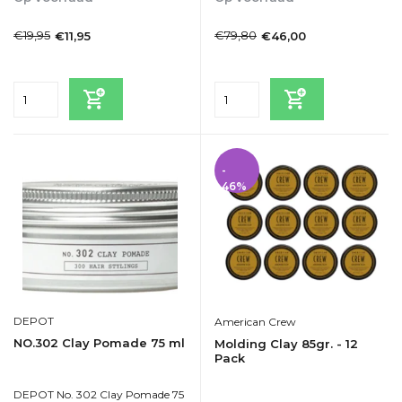
1-2dagen
1-2dagen
€19,95
€79,80
€11,95
€46,00
Incl. btw
Incl. btw
-
46%
DEPOT
American Crew
NO.302 Clay Pomade 75 ml
Molding Clay 85gr. - 12
Pack
DEPOT No. 302 Clay Pomade 75