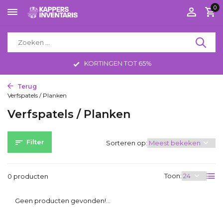
0
KORTINGEN TOT 65%
Terug
Home
Kappersbenodigdheden
Kleuren
Verfspatels / Planken
Verfspatels / Planken
Filter
Sorteren op:
Toon:
0 producten
Geen producten gevonden!...