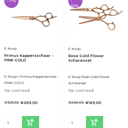
- 17%
-
32%
E-Kwip
E-Kwip
Primus Kappersschaar -
Rose Gold Flower
PINK GOLD
Scharenset
E-Kwip+ Primus Kappersschaar -
E-Kwip Rose Gold Flower
PINK GOLD
Scharenset
Op voorraad
Op voorraad
1-2dagen
1-2dagen
€325,50
€249,00
€269,00
€169,00
Incl. btw
Incl. btw