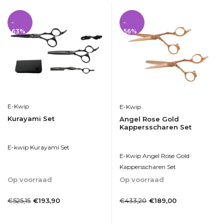
-
-
63%
56%
E-Kwip
E-Kwip
Kurayami Set
Angel Rose Gold
Kappersscharen Set
E-kwip Kurayami Set
E-Kwip Angel Rose Gold
Kappersscharen Set
Op voorraad
Op voorraad
1-2dagen
1-2dagen
€525,15
€433,20
€193,90
€189,00
Incl. btw
Incl. btw