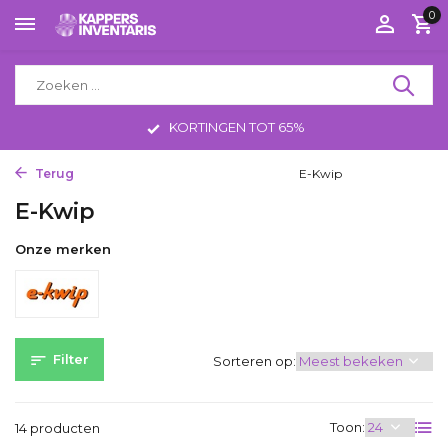
0
KORTINGEN TOT 65%
Terug
Home
Tools
Kappersscharen
E-Kwip
E-Kwip
Onze merken
Filter
Sorteren op:
Toon:
14 producten