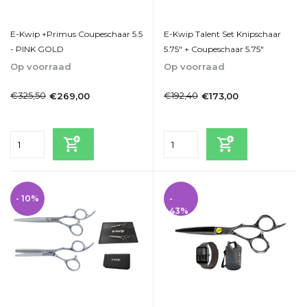
E-Kwip +Primus Coupeschaar 5.5
E-Kwip Talent Set Knipschaar
- PINK GOLD
5.75" + Coupeschaar 5.75"
Op voorraad
Op voorraad
1-2dagen
1-2dagen
€325,50
€192,40
€269,00
€173,00
Incl. btw
Incl. btw
- 10%
-
43%