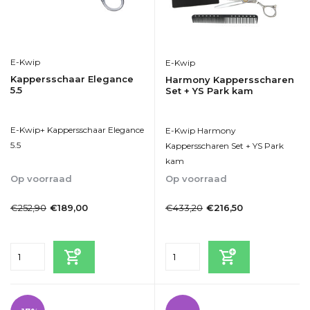
E-Kwip
E-Kwip
Kappersschaar Elegance
Harmony Kappersscharen
5.5
Set + YS Park kam
E-Kwip+ Kappersschaar Elegance
E-Kwip Harmony
5.5
Kappersscharen Set + YS Park
kam
Op voorraad
Op voorraad
1-2dagen
1-2dagen
€252,90
€433,20
€189,00
€216,50
Incl. btw
Incl. btw