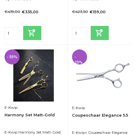
1-2dagen
1-2dagen
€419,00
€423,50
€335,00
€159,00
Incl. btw
Incl. btw
- 55%
-
25%
E-Kwip
E-Kwip
Harmony Set Matt-Gold
Coupeschaar Elegance 5.5
E-Kwip Harmony Set Matt-Gold
E-Kwip+ Coupeschaar Elegance