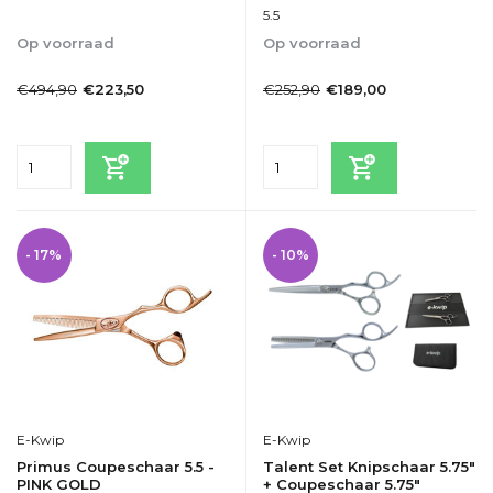
5.5
Op voorraad
Op voorraad
1-2dagen
1-2dagen
€494,90
€252,90
€223,50
€189,00
Incl. btw
Incl. btw
- 17%
- 10%
E-Kwip
E-Kwip
Primus Coupeschaar 5.5 -
Talent Set Knipschaar 5.75"
PINK GOLD
+ Coupeschaar 5.75"