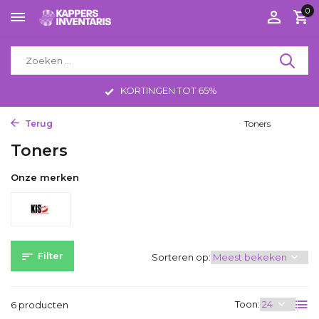
0
KORTINGEN TOT 65%
Terug
Home
Haarproducten
Haarkleuring
Toners
Toners
Onze merken
Filter
Sorteren op:
Toon:
6 producten