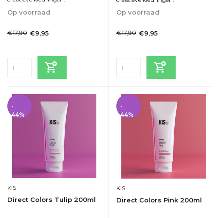
Op voorraad
Op voorraad
1-2dagen
1-2dagen
€17,90
€17,90
€9,95
€9,95
Incl. btw
Incl. btw
-
-
44%
44%
KIS
KIS
Direct Colors Tulip 200ml
Direct Colors Pink 200ml