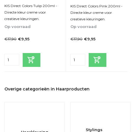
KIS Direct Colors Tulip 200ml -
KIS Direct Colors Pink 200ml -
Directe kleur creme voor
Directe kleur creme voor
creatieve kleuringen.
creatieve kleuringen.
Op voorraad
Op voorraad
1-2dagen
1-2dagen
€17,90
€17,90
€9,95
€9,95
Incl. btw
Incl. btw
Overige categorieën in Haarproducten
Stylings
Haarkleuring