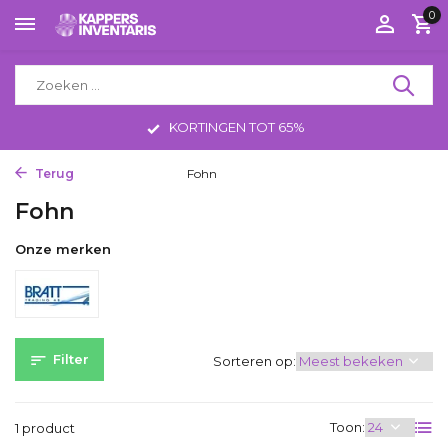
0
KORTINGEN TOT 65%
Terug
Home
Tools
Fohn
Fohn
Onze merken
Filter
Sorteren op:
Toon:
1 product