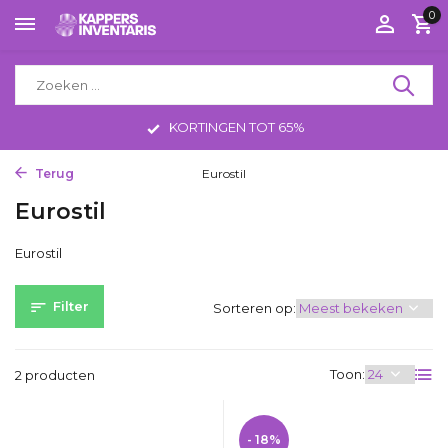
0
KORTINGEN TOT 65%
Terug
Home
Merken
Eurostil
Eurostil
Eurostil
Filter
Sorteren op:
Toon:
2 producten
- 18%