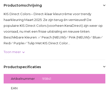
Productomschrijving
KIS Direct Colors – Direct-klaar kleurcrème voor trendy
haarkleuring Maart 2025: Ze zijn terug én vernieuwd! De
populaire KIS Direct Colors (voorheen KeraDirect) zijn weer op
voorraad, nu met een frisse uitstraling en nieuwe tinten.
Beschikbare kleuren: ✅ Peach (NIEUW)✅ Pink (NIEUW)✅ Blue✅
Red✅ Purple✅ Tulip Met KIS Direct Color...
Toon meer
Productspecificaties
Artikelnummer
95841
EAN
8717496448163
Delen