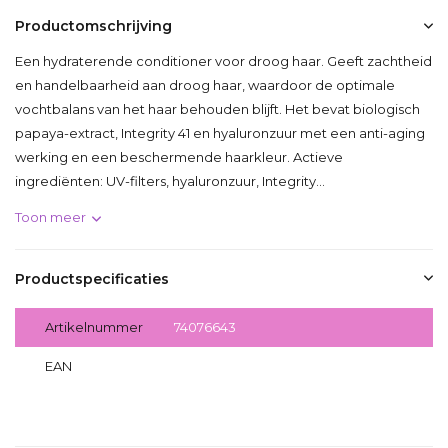
Productomschrijving
Een hydraterende conditioner voor droog haar. Geeft zachtheid
en handelbaarheid aan droog haar, waardoor de optimale
vochtbalans van het haar behouden blijft. Het bevat biologisch
papaya-extract, Integrity 41 en hyaluronzuur met een anti-aging
werking en een beschermende haarkleur. Actieve
ingrediënten: UV-filters, hyaluronzuur, Integrity...
Toon meer
Productspecificaties
Artikelnummer
74076643
EAN
8032274076643
Delen