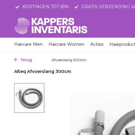
STNL
KORTINGEN TOT 65%
GRATIS VERZENDING V
Haircare Men
Haircare Women
Acties
Haarproduc
Terug
Home
Afvoerslang 300cm
Alteq Afvoerslang 300cm