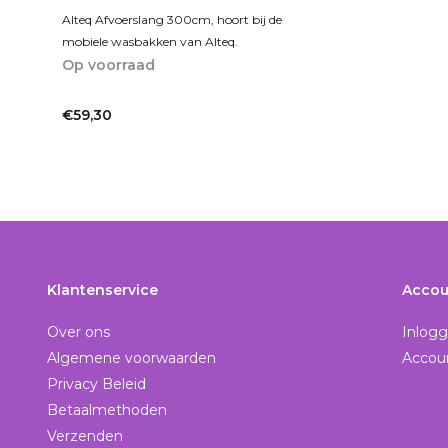
Alteq Afvoerslang 300cm, hoort bij de
mobiele wasbakken van Alteq.
Op voorraad
1-5
€59,30
Incl. btw
Klantenservice
Accou
Over ons
Inlog
Algemene voorwaarden
Accou
Privacy Beleid
Betaalmethoden
Verzenden