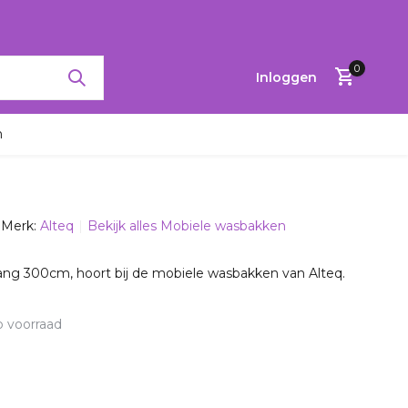
RTINGEN TOT 65%
0
Inloggen
n
Merk:
Alteq
Bekijk alles Mobiele wasbakken
Account
aanmaken
ang 300cm, hoort bij de mobiele wasbakken van Alteq.
 voorraad