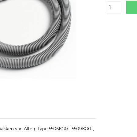
Delen
akken van Alteq. Type 5506KG01, 5509KG01,