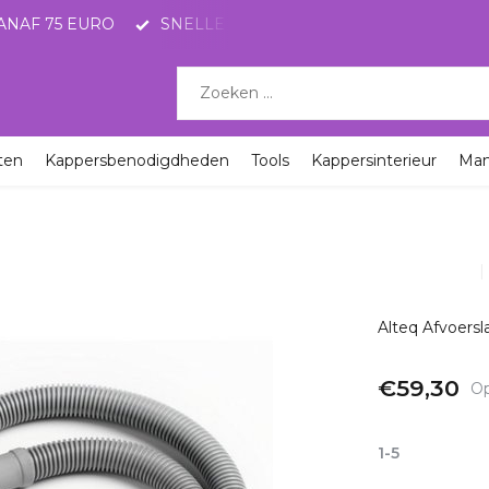
ANAF 75 EURO
SNELLE LEVERING MET POSTNL
KO
ten
Kappersbenodigdheden
Tools
Kappersinterieur
Ma
Alteq Afvoersl
€59,30
Op
Incl. btw
1-5