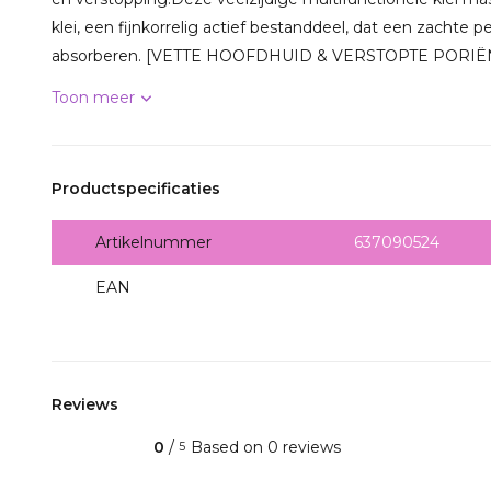
klei, een fijnkorrelig actief bestanddeel, dat een zachte 
absorberen. [VETTE HOOFDHUID & VERSTOPTE PORIËN]:
Toon meer
Productspecificaties
Artikelnummer
637090524
EAN
3474637090524
Reviews
0
/
Based on 0 reviews
5