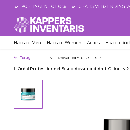
STNL
KORTINGEN TOT 65%
GRATIS VERZENDING V
Haircare Men
Haircare Women
Acties
Haarproduc
Terug
Home
Scalp Advanced Anti-Oiliness 2...
L'Oréal Professionnel Scalp Advanced Anti-Oiliness 2-