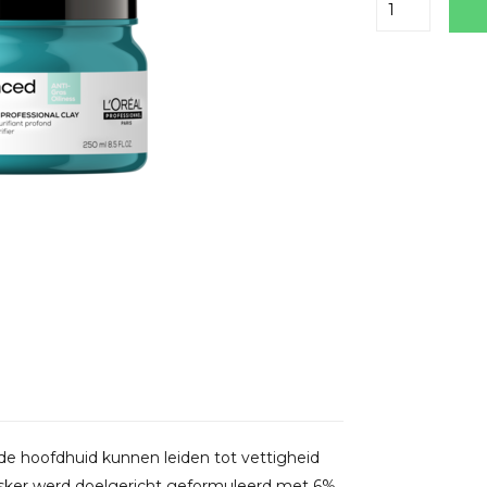
Delen
de hoofdhuid kunnen leiden tot vettigheid
masker werd doelgericht geformuleerd met 6%