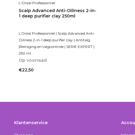
L'Oréal Professionnel
Scalp Advanced Anti-Oiliness 2-in-
1 deep purifier clay 250ml
L’Oréal Professionnel | Scalp Advanced Anti-
Oiliness 2-in-1 deep purifier clay | Antitalg
|Reiniging en talgcontrole | SERIE EXPERT |
250 ml
Op voorraad
€22,50
Incl. btw
Klantenservice
Accou