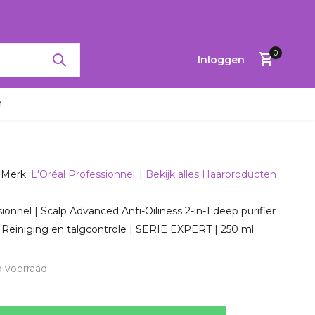
RTINGEN TOT 65%
0
Inloggen
n
Merk:
L'Oréal Professionnel
Bekijk alles Haarproducten
Account
aanmaken
sionnel | Scalp Advanced Anti-Oiliness 2-in-1 deep purifier
g |Reiniging en talgcontrole | SERIE EXPERT | 250 ml
 voorraad