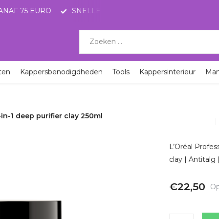
ANAF 75 EURO
SNELLE LEVERING MET POSTNL
KO
ten
Kappersbenodigdheden
Tools
Kappersinterieur
Ma
in-1 deep purifier clay 250ml
L’Oréal Profes
clay | Antital
€22,50
Op
Incl. btw