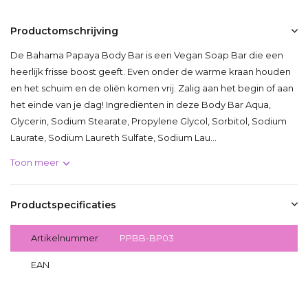
Productomschrijving
De Bahama Papaya Body Bar is een Vegan Soap Bar die een
heerlijk frisse boost geeft. Even onder de warme kraan houden
en het schuim en de oliën komen vrij. Zalig aan het begin of aan
het einde van je dag! Ingrediënten in deze Body Bar Aqua,
Glycerin, Sodium Stearate, Propylene Glycol, Sorbitol, Sodium
Laurate, Sodium Laureth Sulfate, Sodium Lau...
Toon meer
Productspecificaties
Artikelnummer
PPBB-BP03
EAN
742109737872
Delen