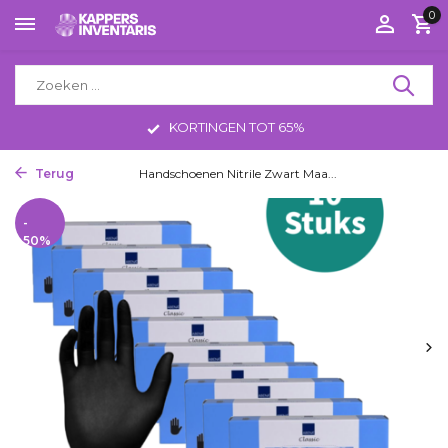
0
KORTINGEN TOT 65%
Terug
Home
Handschoenen Nitrile Zwart Maa...
-
50%