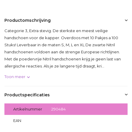
Productomschrijving
Categorie 3, Extra stevig. De sterkste en meest veilige
handschoen voor de kapper. Overdoos met 10 Pakjes a 100
Stuks! Leverbaar in de maten S, M, L en XL De zwarte Nitril
handschoenen voldoen aan de strenge Europese richtlijnen.
Met de poedervrije Nitril handschoenen krijg je geen last van
allergische reacties. Als je ze langere tijd draagt, kri...
Toon meer
Productspecificaties
Artikelnummer
290484
EAN
5703538355509