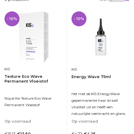
- 10%
- 10%
KIS
KIS
Texture Eco Wave
Energy Wave 75ml
Permanent Vloeistof
Het met de KIS EnergyWave
Royal Kis Texture Eco Wave
gepermanente haar straalt
Permanent Vloeistof
vitaliteit uit en heeft een
natuurlijke veerkracht en glans.
Op voorraad
Op voorraad
1-2dagen
1-2 Werkdagen
€15,13
€4,72
€13,60
€4,25