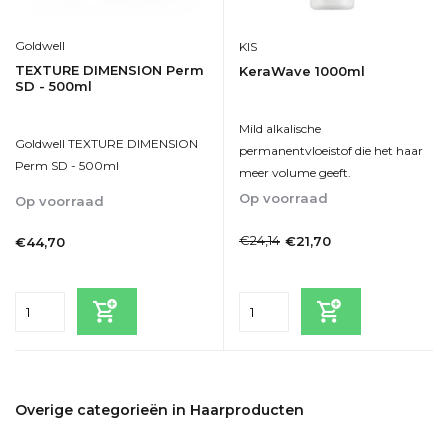
Goldwell
KIS
TEXTURE DIMENSION Perm
KeraWave 1000ml
SD - 500ml
Mild alkalische
Goldwell TEXTURE DIMENSION
permanentvloeistof die het haar
Perm SD - 500ml
meer volume geeft.
Op voorraad
Op voorraad
1-2 Werkdagen
1-2dagen
€24,14
€21,70
€44,70
Incl. btw
Incl. btw
Overige categorieën in Haarproducten