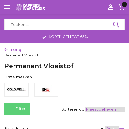
0
KORTINGEN TOT 65%
Terug
Home
Haarproducten
Omvorming
Permanent Vloeistof
Permanent Vloeistof
Onze merken
Filter
Sorteren op:
Toon:
8 producten