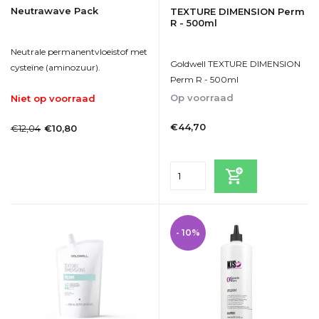
Neutrawave Pack
TEXTURE DIMENSION Perm
R - 500ml
Neutrale permanentvloeistof met
Goldwell TEXTURE DIMENSION
cysteïne (aminozuur).
Perm R - 500ml
Op voorraad
Niet op voorraad
1-2dagen
1-2 Werkdagen
€44,70
€12,04
€10,80
Incl. btw
Incl. btw
Bekijken
- 10%