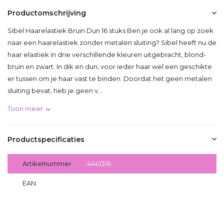
Productomschrijving
Sibel Haarelastiek Bruin Dun 16 stuks Ben je ook al lang op zoek
naar een haarelastiek zonder metalen sluiting? Sibel heeft nu de
haar elastiek in drie verschillende kleuren uitgebracht, blond-
bruin en zwart. In dik en dun, voor ieder haar wel een geschikte
er tussen om je haar vast te binden. Doordat het geen metalen
sluiting bevat, heb je geen v...
Toon meer
Productspecificaties
Artikelnummer
4441316
EAN
5412058208812
Delen