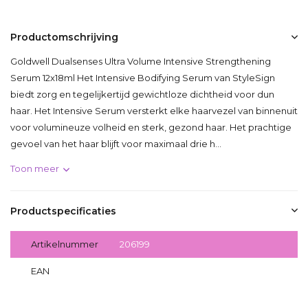
Productomschrijving
Goldwell Dualsenses Ultra Volume Intensive Strengthening
Serum 12x18ml Het Intensive Bodifying Serum van StyleSign
biedt zorg en tegelijkertijd gewichtloze dichtheid voor dun
haar. Het Intensive Serum versterkt elke haarvezel van binnenuit
voor volumineuze volheid en sterk, gezond haar. Het prachtige
gevoel van het haar blijft voor maximaal drie h...
Toon meer
Productspecificaties
Artikelnummer
206199
EAN
4021609061991
Delen