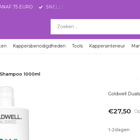
ANAF 75 EURO
SNELLE LEVERING MET POSTNL
KO
ten
Kappersbenodigdheden
Tools
Kappersinterieur
Ma
ng Shampoo 1000ml
Goldwell Dual
€27,50
Op
Incl. btw
1-2dagen