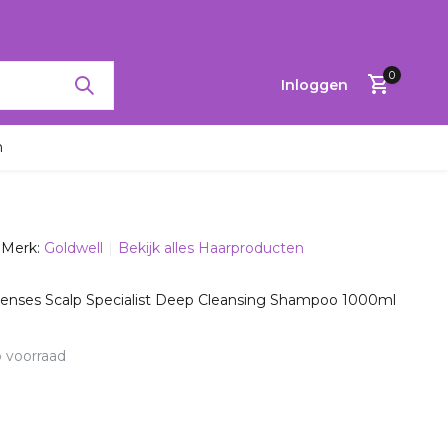
RTINGEN TOT 65%
0
Inloggen
n
Merk:
Goldwell
Bekijk alles Haarproducten
Account
aanmaken
senses Scalp Specialist Deep Cleansing Shampoo 1000ml
 voorraad