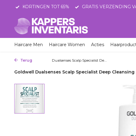
STNL
KORTINGEN TOT 65%
GRATIS VERZENDING V
Haircare Men
Haircare Women
Acties
Haarproduc
Terug
Home
Dualsenses Scalp Specialist De...
Goldwell Dualsenses Scalp Specialist Deep Cleansi