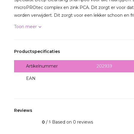
microPROtec complex en zink PCA. Dit zorgt er voor dat st
worden verwijdert. Dit zorgt voor een lekker schoon en fris
Toon meer
Productspecificaties
Artikelnummer
202939
EAN
4021609029397
Reviews
0
/
Based on 0 reviews
5