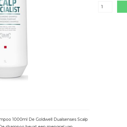
Delen
hampoo 1000ml De Goldwell Dualsenses Scalp
. De shampoo bevat een mengsel van