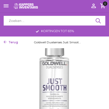
0
KORTINGEN TOT 65%
Terug
Home
Goldwell Dualsenses Just Smoot...