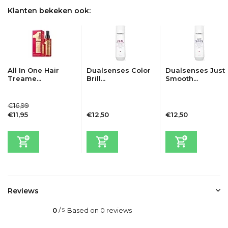
Klanten bekeken ook:
All In One Hair
Dualsenses Color
Dualsenses Just
Treame...
Brill...
Smooth...
€16,99
€11,95
€12,50
€12,50
Incl. btw
Incl. btw
Incl. btw
Reviews
0
/
Based on 0 reviews
5