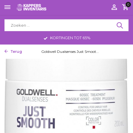
0
KORTINGEN TOT 65%
Terug
Home
Goldwell Dualsenses Just Smoot...