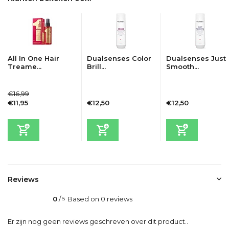
All In One Hair
Dualsenses Color
Dualsenses Just
Treame...
Brill...
Smooth...
€16,99
€11,95
€12,50
€12,50
Incl. btw
Incl. btw
Incl. btw
Reviews
0
/
Based on 0 reviews
5
Er zijn nog geen reviews geschreven over dit product..