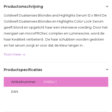
Productomschrijving
Goldwell Dualsenses Blondes and Highlights Serum 12 x 18ml De
Goldwell Dualsenses Blondes en Highlights Color Lock Serum
geeft blond en opgelicht haar een intensieve voeding. Door het
mengsel van microPROtec complex en Luminescine, word de
haar kwaliteit verbeterd . De haar schubben worden gesloten
en het serum zorgt er voor dat de kleur langer in...
Toon meer
Productspecificaties
Artikelnummer
206124-1
EAN
4021609061243-1
Delen