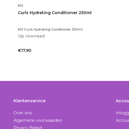
KIS
Curls Hydrating Conditioner 250ml
KIS Curls Hydrating Conditioner 250ml
Op voorraad
1-2dagen
€17,90
Incl. btw
Klantenservice
Accou
Over ons
Inlog
Algemene voorwaarden
Accou
Privacy Beleid