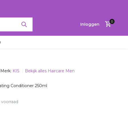
RTINGEN TOT 65%
0
Inloggen
n
Merk:
KIS
Bekijk alles Haircare Men
Account
aanmaken
ating Conditioner 250ml
 voorraad