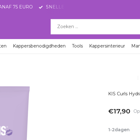
ANAF 75 EURO
SNELLE LEVERING MET POSTNL
KO
ten
Kappersbenodigdheden
Tools
Kappersinterieur
Ma
KIS Curls Hydr
€17,90
Op
Incl. btw
1-2dagen