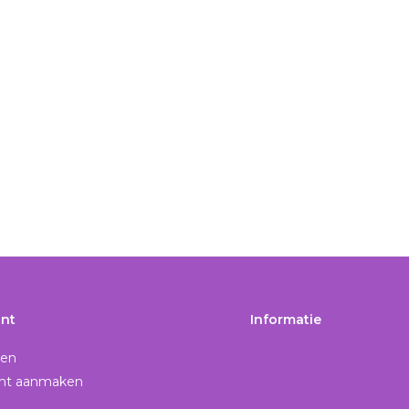
nt
Informatie
gen
nt aanmaken