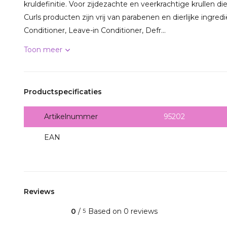
kruldefinitie. Voor zijdezachte en veerkrachtige krullen die
Curls producten zijn vrij van parabenen en dierlijke ingr
Conditioner, Leave-in Conditioner, Defr...
Toon meer
Productspecificaties
Artikelnummer
95202
EAN
8717496448293
Reviews
0
/
Based on 0 reviews
5