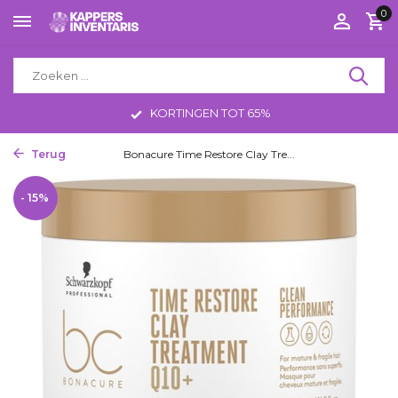
0
KORTINGEN TOT 65%
Terug
Home
Bonacure Time Restore Clay Tre...
- 15%