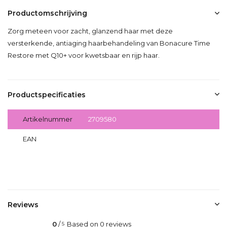
Productomschrijving
Zorg meteen voor zacht, glanzend haar met deze
versterkende, antiaging haarbehandeling van Bonacure Time
Restore met Q10+ voor kwetsbaar en rijp haar.
Productspecificaties
Artikelnummer
2709580
EAN
4045787726275
Delen
Reviews
0
/
Based on 0 reviews
5