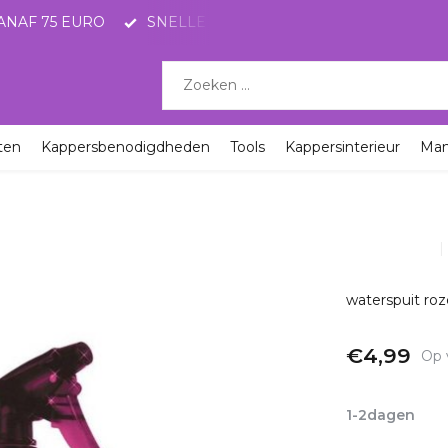
ANAF 75 EURO
SNELLE LEVERING MET POSTNL
KO
ten
Kappersbenodigdheden
Tools
Kappersinterieur
Ma
waterspuit roz
€4,99
Op 
Incl. btw
1-2dagen