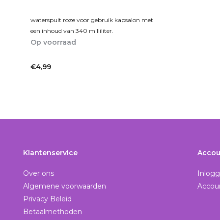
waterspuit roze voor gebruik kapsalon met
een inhoud van 340 milliliter.
Op voorraad
1-2dagen
€4,99
Incl. btw
Klantenservice
Accou
Over ons
Inlog
Algemene voorwaarden
Accou
Privacy Beleid
Betaalmethoden