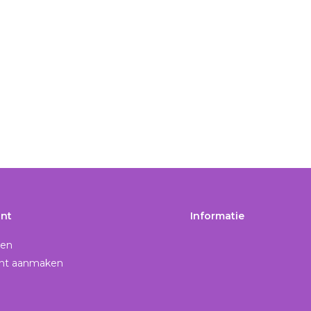
nt
Informatie
gen
nt aanmaken