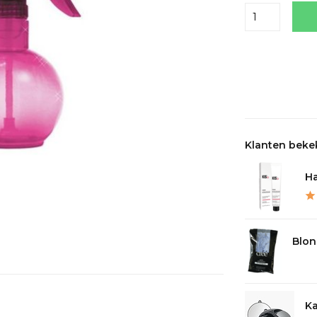
Delen
Klanten beke
Ha
Blond
Ka