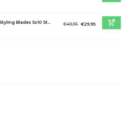
Incl. btw
Styling Blades 5x10 St...
€49,95
€29,95
Incl. btw