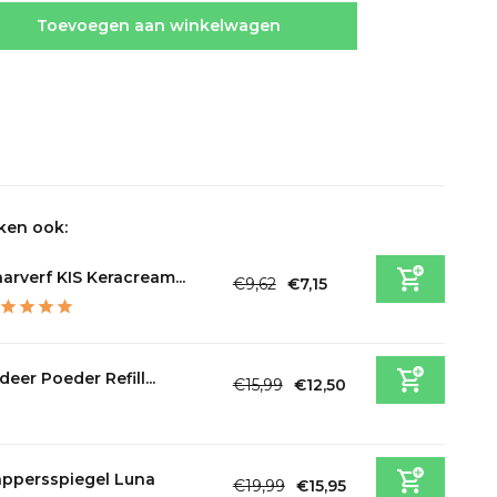
Toevoegen aan winkelwagen
ken ook:
arverf KIS Keracream...
€9,62
€7,15
Incl. btw
eer Poeder Refill...
€15,99
€12,50
Incl. btw
ppersspiegel Luna
€19,99
€15,95