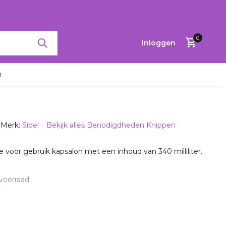
RTINGEN TOT 65%
0
Inloggen
n
Merk:
Sibel
Bekijk alles Benodigdheden Knippen
Account
aanmaken
e voor gebruik kapsalon met een inhoud van 340 milliliter.
voorraad