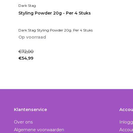
Dark Stag
Styling Powder 20g - Per 4 Stuks
Dark Stag Styling Powder 20g. Per 4 Stuks
Op voorraad
1-2dagen
€72,00
€54,99
Incl. btw
Klantenservice
Accou
Over ons
Inlog
Algemene voorwaarden
Accou