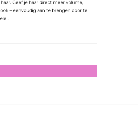
e haar. Geef je haar direct meer volume,
look – eenvoudig aan te brengen door te
le...
4