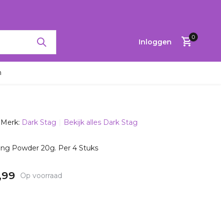
RTINGEN TOT 65%
0
Inloggen
n
Merk:
Dark Stag
Bekijk alles Dark Stag
Account
aanmaken
ling Powder 20g. Per 4 Stuks
,99
Op voorraad