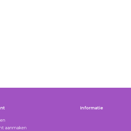
nt
Informatie
gen
nt aanmaken