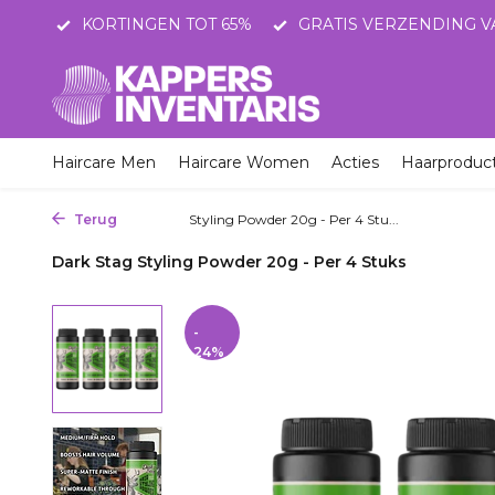
STNL
KORTINGEN TOT 65%
GRATIS VERZENDING V
Haircare Men
Haircare Women
Acties
Haarproduc
Terug
Home
Styling Powder 20g - Per 4 Stu...
Dark Stag Styling Powder 20g - Per 4 Stuks
-
24%