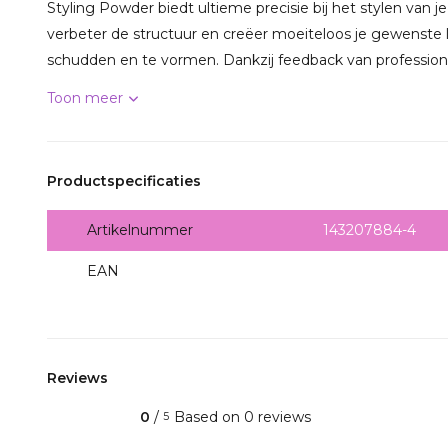
Styling Powder biedt ultieme precisie bij het stylen van j
verbeter de structuur en creëer moeiteloos je gewenste 
schudden en te vormen. Dankzij feedback van professione
Toon meer
Productspecificaties
Artikelnummer
143207884-4
EAN
5060143207884-
Reviews
0
/
Based on 0 reviews
5