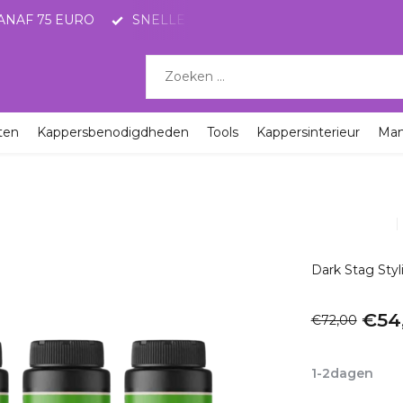
ANAF 75 EURO
SNELLE LEVERING MET POSTNL
KO
ten
Kappersbenodigdheden
Tools
Kappersinterieur
Ma
Dark Stag Sty
€54
€72,00
Incl. btw
1-2dagen