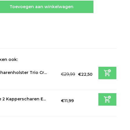
Toevoegen aan winkelwagen
ken ook:
harenholster Trio Cr...
€29,99
€22,50
Incl. btw
 2 Kapperscharen E...
€11,99
Incl. btw