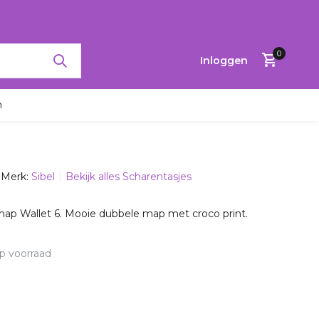
RTINGEN TOT 65%
0
Inloggen
n
Merk:
Sibel
Bekijk alles Scharentasjes
Account
aanmaken
map Wallet 6. Mooie dubbele map met croco print.
p voorraad