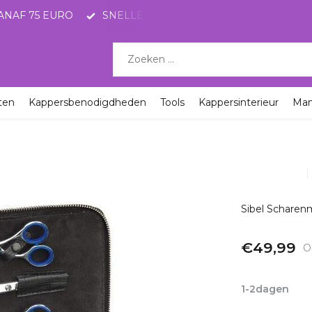
ANAF 75 EURO
SNELLE LEVERING MET POSTNL
KO
ten
Kappersbenodigdheden
Tools
Kappersinterieur
Ma
Sibel Scharen
€49,99
O
Incl. btw
1-2dagen