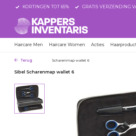
STNL
KORTINGEN TOT 65%
GRATIS VERZENDING V
Haircare Men
Haircare Women
Acties
Haarproduc
Terug
Home
Scharenmap wallet 6
Sibel Scharenmap wallet 6