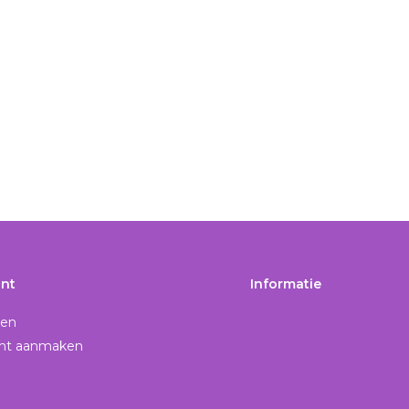
nt
Informatie
gen
nt aanmaken