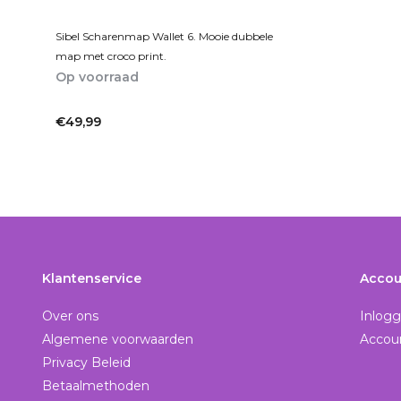
Sibel Scharenmap Wallet 6. Mooie dubbele
map met croco print.
Op voorraad
1-2dagen
€49,99
Incl. btw
Klantenservice
Accou
Over ons
Inlog
Algemene voorwaarden
Accou
Privacy Beleid
Betaalmethoden