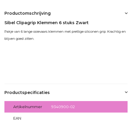
Productomschrijving
Sibel Clipagrip Klemmen 6 stuks Zwart
Pakje van 6 lange ooievaars klemmen met prettige siliconen grip. Krachtig en
blijven goed zitten.
Productspecificaties
Artikelnummer
9340900-02
EAN
5412058171154