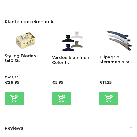
Delen
Klanten bekeken ook:
Styling Blades
Clipagrip
Verdeelklemmen
5x10 St...
Klemmen 6 st...
Color 1...
€49,95
€29,95
€5,95
€11,25
Incl. btw
Incl. btw
Incl. btw
Reviews