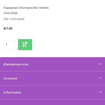
Poppybars Shampoo Bar Waikiki
Coco 60gr
Op voorraad
1-2dagen
€7,95
Incl. btw
Klantenservice
Account
Informatie