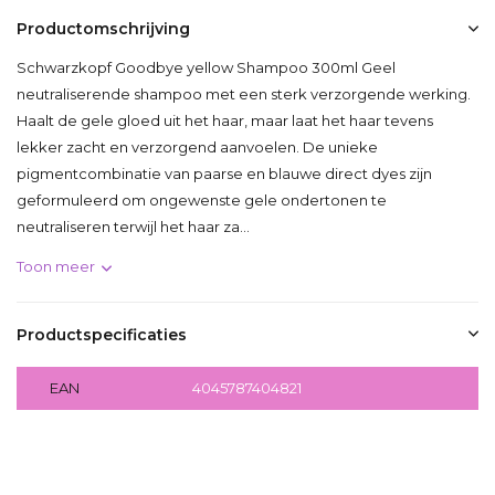
Productomschrijving
Schwarzkopf Goodbye yellow Shampoo 300ml Geel
neutraliserende shampoo met een sterk verzorgende werking.
Haalt de gele gloed uit het haar, maar laat het haar tevens
lekker zacht en verzorgend aanvoelen. De unieke
pigmentcombinatie van paarse en blauwe direct dyes zijn
geformuleerd om ongewenste gele ondertonen te
neutraliseren terwijl het haar za...
Toon meer
Productspecificaties
EAN
4045787404821
Delen