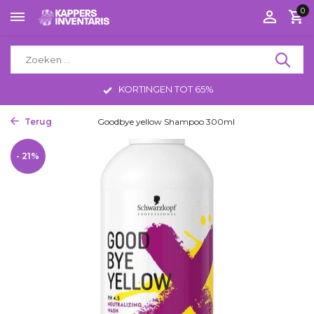
0
KORTINGEN TOT 65%
Terug
Home
Goodbye yellow Shampoo 300ml
- 21%