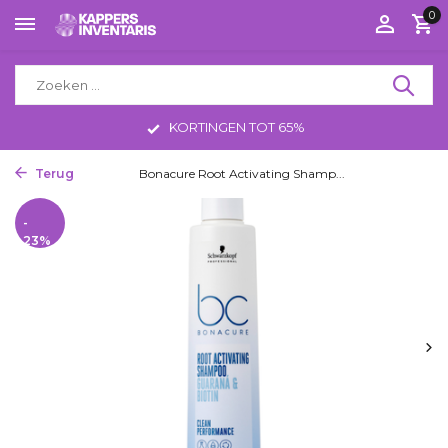
0
KORTINGEN TOT 65%
Terug
Home
Bonacure Root Activating Shamp...
-
23%