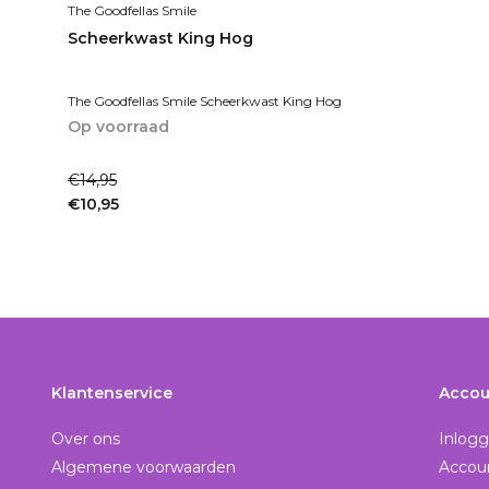
The Goodfellas Smile
Scheerkwast King Hog
The Goodfellas Smile Scheerkwast King Hog
Op voorraad
1-2dagen
€14,95
€10,95
Incl. btw
Klantenservice
Accou
Over ons
Inlog
Algemene voorwaarden
Accou