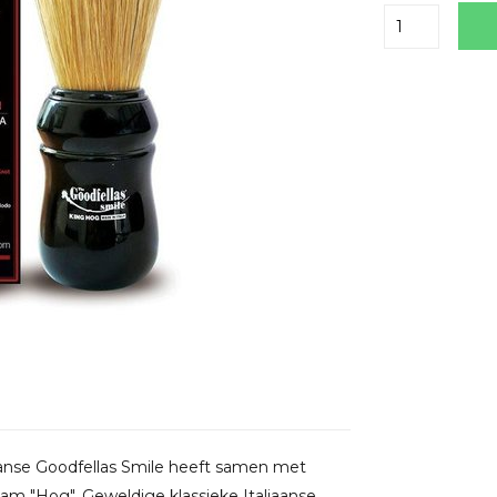
Delen
aanse Goodfellas Smile heeft samen met
 "Hog". Geweldige klassieke Italiaanse