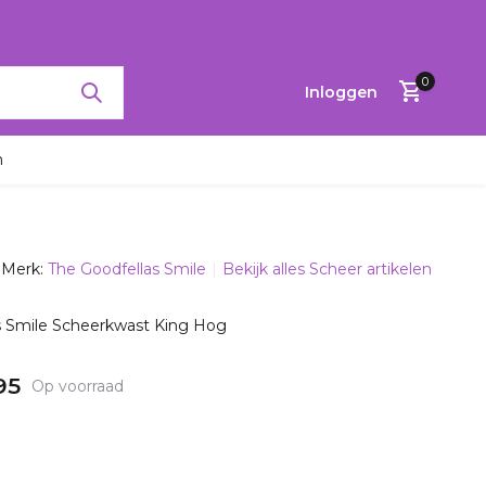
RTINGEN TOT 65%
0
Inloggen
n
Merk:
The Goodfellas Smile
Bekijk alles Scheer artikelen
Account
aanmaken
s Smile Scheerkwast King Hog
95
Op voorraad