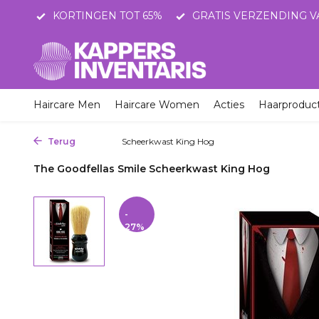
STNL
KORTINGEN TOT 65%
GRATIS VERZENDING V
Haircare Men
Haircare Women
Acties
Haarproduc
Terug
Home
Scheerkwast King Hog
The Goodfellas Smile Scheerkwast King Hog
-
27%