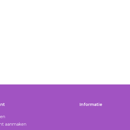
nt
Informatie
gen
nt aanmaken