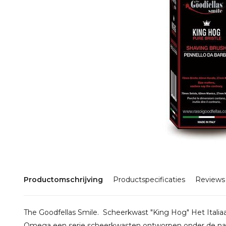
Productomschrijving
Productspecificaties
Reviews
The Goodfellas Smile. Scheerkwast "King Hog" Het Itali
Omega een serie scheerkwasten ontworpen onder de naam