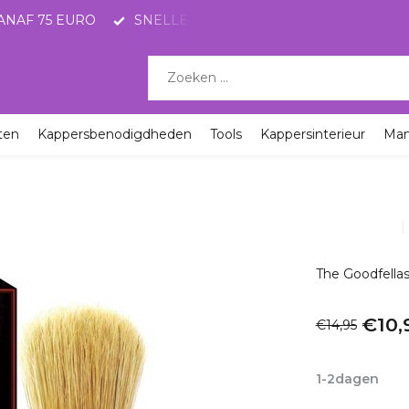
ANAF 75 EURO
SNELLE LEVERING MET POSTNL
KO
ten
Kappersbenodigdheden
Tools
Kappersinterieur
Ma
The Goodfella
€10,
€14,95
Incl. btw
1-2dagen