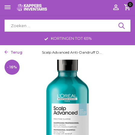
0
KORTINGEN TOT 65%
Terug
Home
Scalp Advanced Anti-Dandruff D...
- 16%