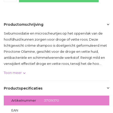
Productomschrijving
Sebumoxidatie en microscheurtjes op het oppervlak van de
hoofdhuid kunnen zorgen voor droge of vette roos. Deze
lichtgewicht crème shampoo is doelgericht geformuleerd met
Piroctone Olamine, geschikt voor de droge en vette huid,
antibacteriële en schimmelwerende werkstof. Reinigt mild en
verwijdert effectief droge en vette roos, terwijl het de hoo...
Toon meer
Productspecificaties
Artikelnummer
37109370
EAN
3474637109370