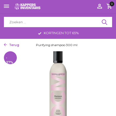
0
KORTINGEN TOT 65%
Terug
Home
Purifying shampoo 300 ml
-
37%