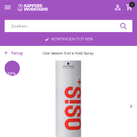
0
KORTINGEN TOT 65%
Terug
Home
Osis Session Extra Hold Spray
-
20%