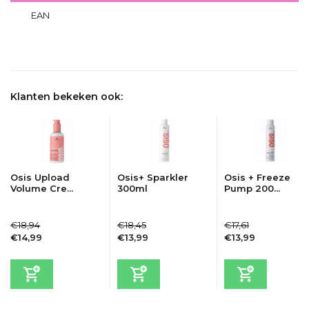
EAN
4045787999365
Delen
Klanten bekeken ook:
Osis Upload
Osis+ Sparkler
Osis + Freeze
Volume Cre...
300ml
Pump 200...
€18,94
€18,45
€17,61
€14,99
€13,99
€13,99
Incl. btw
Incl. btw
Incl. btw